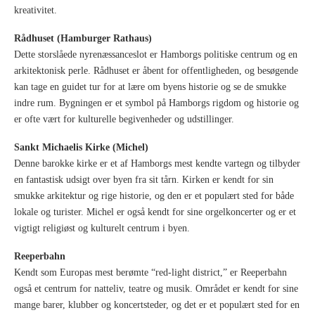
kreativitet.
Rådhuset (Hamburger Rathaus)
Dette storslåede nyrenæssanceslot er Hamborgs politiske centrum og en
arkitektonisk perle. Rådhuset er åbent for offentligheden, og besøgende
kan tage en guidet tur for at lære om byens historie og se de smukke
indre rum. Bygningen er et symbol på Hamborgs rigdom og historie og
er ofte vært for kulturelle begivenheder og udstillinger.
Sankt Michaelis Kirke (Michel)
Denne barokke kirke er et af Hamborgs mest kendte vartegn og tilbyder
en fantastisk udsigt over byen fra sit tårn. Kirken er kendt for sin
smukke arkitektur og rige historie, og den er et populært sted for både
lokale og turister. Michel er også kendt for sine orgelkoncerter og er et
vigtigt religiøst og kulturelt centrum i byen.
Reeperbahn
Kendt som Europas mest berømte “red-light district,” er Reeperbahn
også et centrum for natteliv, teatre og musik. Området er kendt for sine
mange barer, klubber og koncertsteder, og det er et populært sted for en