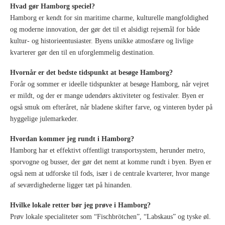
Hvad gør Hamborg speciel?
Hamborg er kendt for sin maritime charme, kulturelle mangfoldighed
og moderne innovation, der gør det til et alsidigt rejsemål for både
kultur- og historieentusiaster. Byens unikke atmosfære og livlige
kvarterer gør den til en uforglemmelig destination.
Hvornår er det bedste tidspunkt at besøge Hamborg?
Forår og sommer er ideelle tidspunkter at besøge Hamborg, når vejret
er mildt, og der er mange udendørs aktiviteter og festivaler. Byen er
også smuk om efteråret, når bladene skifter farve, og vinteren byder på
hyggelige julemarkeder.
Hvordan kommer jeg rundt i Hamborg?
Hamborg har et effektivt offentligt transportsystem, herunder metro,
sporvogne og busser, der gør det nemt at komme rundt i byen. Byen er
også nem at udforske til fods, især i de centrale kvarterer, hvor mange
af seværdighederne ligger tæt på hinanden.
Hvilke lokale retter bør jeg prøve i Hamborg?
Prøv lokale specialiteter som “Fischbrötchen”, “Labskaus” og tyske øl.