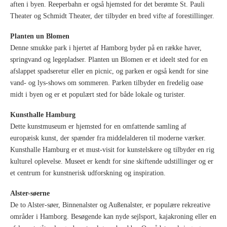
aften i byen. Reeperbahn er også hjemsted for det berømte St. Pauli
Theater og Schmidt Theater, der tilbyder en bred vifte af forestillinger.
Planten un Blomen
Denne smukke park i hjertet af Hamborg byder på en række haver,
springvand og legepladser. Planten un Blomen er et ideelt sted for en
afslappet spadseretur eller en picnic, og parken er også kendt for sine
vand- og lys-shows om sommeren. Parken tilbyder en fredelig oase
midt i byen og er et populært sted for både lokale og turister.
Kunsthalle Hamburg
Dette kunstmuseum er hjemsted for en omfattende samling af
europæisk kunst, der spænder fra middelalderen til moderne værker.
Kunsthalle Hamburg er et must-visit for kunstelskere og tilbyder en rig
kulturel oplevelse. Museet er kendt for sine skiftende udstillinger og er
et centrum for kunstnerisk udforskning og inspiration.
Alster-søerne
De to Alster-søer, Binnenalster og Außenalster, er populære rekreative
områder i Hamborg. Besøgende kan nyde sejlsport, kajakroning eller en