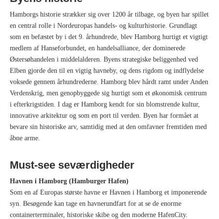
Hamborgs historie strækker sig over 1200 år tilbage, og byen har spillet
en central rolle i Nordeuropas handels- og kulturhistorie. Grundlagt
som en befæstet by i det 9. århundrede, blev Hamborg hurtigt et vigtigt
medlem af Hanseforbundet, en handelsalliance, der dominerede
Østersøhandelen i middelalderen. Byens strategiske beliggenhed ved
Elben gjorde den til en vigtig havneby, og dens rigdom og indflydelse
voksede gennem århundrederne. Hamborg blev hårdt ramt under Anden
Verdenskrig, men genopbyggede sig hurtigt som et økonomisk centrum
i efterkrigstiden. I dag er Hamborg kendt for sin blomstrende kultur,
innovative arkitektur og som en port til verden. Byen har formået at
bevare sin historiske arv, samtidig med at den omfavner fremtiden med
åbne arme.
Must-see seværdigheder
Havnen i Hamborg (Hamburger Hafen)
Som en af Europas største havne er Havnen i Hamborg et imponerende
syn. Besøgende kan tage en havnerundfart for at se de enorme
containerterminaler, historiske skibe og den moderne HafenCity.