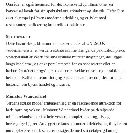
Området er også hjemsted for det ikoniske Elbphilharmonie, en
koncertsal kendt for sin spektakulære arkitektur og akustik. HafenCity
er et eksempel på byens moderne udvikling og er fyldt med
restauranter, butikker og kulturelle attraktioner.
Speicherstadt
Dette historiske pakhusområde, der er en del af UNESCOs
verdensarvsliste, er verdens største sammenhængende pakhuskompleks.
Speicherstadt er kendt for sine smukke murstensbygninger, der ligger
langs kanalerne, og er et populært sted for en spadseretur eller en
bådtur. Området er også hjemsted for en række museer og attraktioner,
herunder Kaffeemuseum Burg og Speicherstadtmuseum, der fortæller
historien om byens handel og industri.
Miniatur Wunderland
Verdens største modeljernbaneanlæg er en fascinerende attraktion for
både børn og voksne. Miniatur Wunderland byder på detaljerede
miniaturelandskaber fra hele verden, komplet med tog, fly og
bevægelige figurer. Anlægget er konstant under udvidelse og tilbyder en
unik oplevelse, der fascinerer besøgende med sin detaljerigdom og