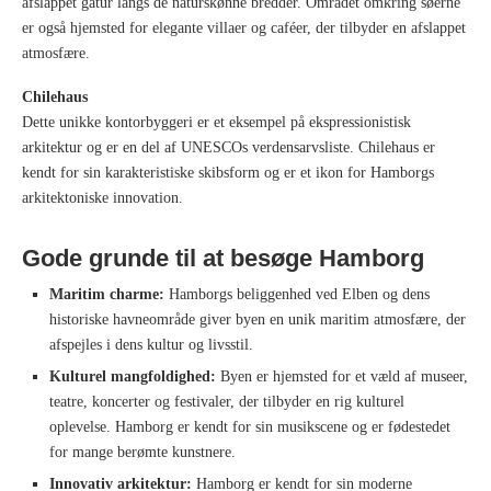
afslappet gåtur langs de naturskønne bredder. Området omkring søerne
er også hjemsted for elegante villaer og caféer, der tilbyder en afslappet
atmosfære.
Chilehaus
Dette unikke kontorbyggeri er et eksempel på ekspressionistisk
arkitektur og er en del af UNESCOs verdensarvsliste. Chilehaus er
kendt for sin karakteristiske skibsform og er et ikon for Hamborgs
arkitektoniske innovation.
Gode grunde til at besøge Hamborg
Maritim charme:
Hamborgs beliggenhed ved Elben og dens
historiske havneområde giver byen en unik maritim atmosfære, der
afspejles i dens kultur og livsstil.
Kulturel mangfoldighed:
Byen er hjemsted for et væld af museer,
teatre, koncerter og festivaler, der tilbyder en rig kulturel
oplevelse. Hamborg er kendt for sin musikscene og er fødestedet
for mange berømte kunstnere.
Innovativ arkitektur:
Hamborg er kendt for sin moderne