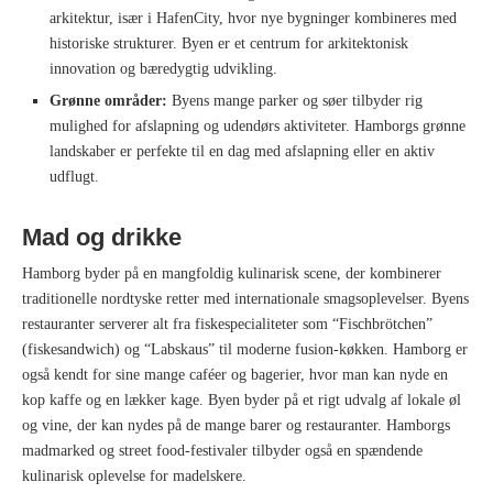
arkitektur, især i HafenCity, hvor nye bygninger kombineres med
historiske strukturer. Byen er et centrum for arkitektonisk
innovation og bæredygtig udvikling.
Grønne områder:
Byens mange parker og søer tilbyder rig
mulighed for afslapning og udendørs aktiviteter. Hamborgs grønne
landskaber er perfekte til en dag med afslapning eller en aktiv
udflugt.
Mad og drikke
Hamborg byder på en mangfoldig kulinarisk scene, der kombinerer
traditionelle nordtyske retter med internationale smagsoplevelser. Byens
restauranter serverer alt fra fiskespecialiteter som “Fischbrötchen”
(fiskesandwich) og “Labskaus” til moderne fusion-køkken. Hamborg er
også kendt for sine mange caféer og bagerier, hvor man kan nyde en
kop kaffe og en lækker kage. Byen byder på et rigt udvalg af lokale øl
og vine, der kan nydes på de mange barer og restauranter. Hamborgs
madmarked og street food-festivaler tilbyder også en spændende
kulinarisk oplevelse for madelskere.