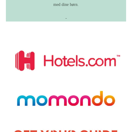
med dine børn.
-