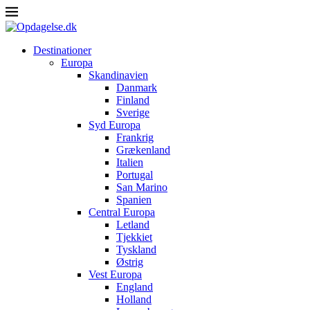
Destinationer
Europa
Skandinavien
Danmark
Finland
Sverige
Syd Europa
Frankrig
Grækenland
Italien
Portugal
San Marino
Spanien
Central Europa
Letland
Tjekkiet
Tyskland
Østrig
Vest Europa
England
Holland