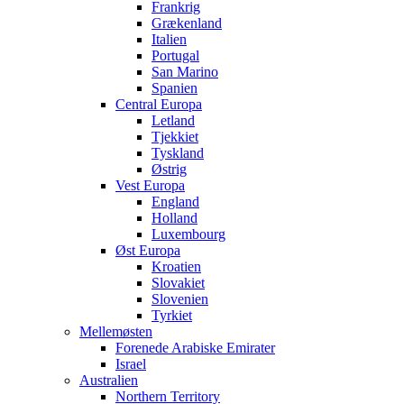
Frankrig
Grækenland
Italien
Portugal
San Marino
Spanien
Central Europa
Letland
Tjekkiet
Tyskland
Østrig
Vest Europa
England
Holland
Luxembourg
Øst Europa
Kroatien
Slovakiet
Slovenien
Tyrkiet
Mellemøsten
Forenede Arabiske Emirater
Israel
Australien
Northern Territory