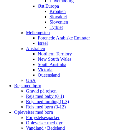
Luxembourg
Øst Europa
Kroatien
Slovakiet
Slovenien
Tyrkiet
Mellemøsten
Forenede Arabiske Emirater
Israel
Australien
Northern Territory
New South Wales
South Australia
Victoria
Queensland
USA
Rejs med børn
Gravid på rejsen
Rejs med baby (0-1)
Rejs med tumling (1-3)
Rejs med børn (3-12)
Oplevelser med børn
Forlystelsesparker
Oplevelser med dyr
Vandland / Badeland