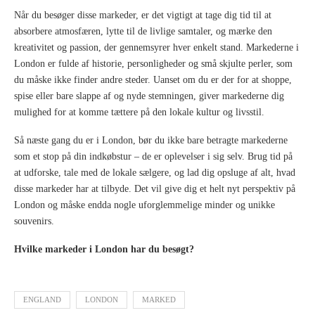
Når du besøger disse markeder, er det vigtigt at tage dig tid til at
absorbere atmosfæren, lytte til de livlige samtaler, og mærke den
kreativitet og passion, der gennemsyrer hver enkelt stand. Markederne i
London er fulde af historie, personligheder og små skjulte perler, som
du måske ikke finder andre steder. Uanset om du er der for at shoppe,
spise eller bare slappe af og nyde stemningen, giver markederne dig
mulighed for at komme tættere på den lokale kultur og livsstil.
Så næste gang du er i London, bør du ikke bare betragte markederne
som et stop på din indkøbstur – de er oplevelser i sig selv. Brug tid på
at udforske, tale med de lokale sælgere, og lad dig opsluge af alt, hvad
disse markeder har at tilbyde. Det vil give dig et helt nyt perspektiv på
London og måske endda nogle uforglemmelige minder og unikke
souvenirs.
Hvilke markeder i London har du besøgt?
ENGLAND
LONDON
MARKED