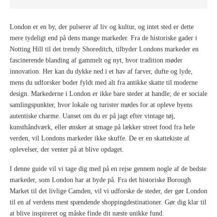
London er en by, der pulserer af liv og kultur, og intet sted er dette
mere tydeligt end på dens mange markeder. Fra de historiske gader i
Notting Hill til det trendy Shoreditch, tilbyder Londons markeder en
fascinerende blanding af gammelt og nyt, hvor tradition møder
innovation. Her kan du dykke ned i et hav af farver, dufte og lyde,
mens du udforsker boder fyldt med alt fra antikke skatte til moderne
design. Markederne i London er ikke bare steder at handle; de er sociale
samlingspunkter, hvor lokale og turister mødes for at opleve byens
autentiske charme. Uanset om du er på jagt efter vintage tøj,
kunsthåndværk, eller ønsker at smage på lækker street food fra hele
verden, vil Londons markeder ikke skuffe. De er en skattekiste af
oplevelser, der venter på at blive opdaget.
I denne guide vil vi tage dig med på en rejse gennem nogle af de bedste
markeder, som London har at byde på. Fra det historiske Borough
Market til det livlige Camden, vil vi udforske de steder, der gør London
til en af verdens mest spændende shoppingdestinationer. Gør dig klar til
at blive inspireret og måske finde dit næste unikke fund.