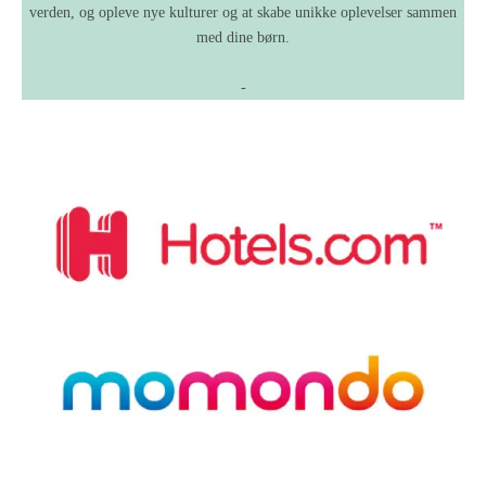
verden, og opleve nye kulturer og at skabe unikke oplevelser sammen
med dine børn.
-