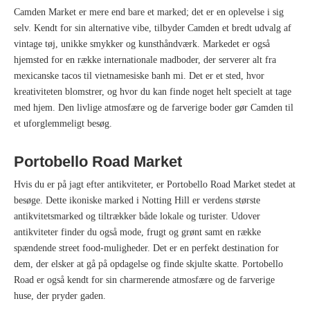
Camden Market er mere end bare et marked; det er en oplevelse i sig
selv. Kendt for sin alternative vibe, tilbyder Camden et bredt udvalg af
vintage tøj, unikke smykker og kunsthåndværk. Markedet er også
hjemsted for en række internationale madboder, der serverer alt fra
mexicanske tacos til vietnamesiske banh mi. Det er et sted, hvor
kreativiteten blomstrer, og hvor du kan finde noget helt specielt at tage
med hjem. Den livlige atmosfære og de farverige boder gør Camden til
et uforglemmeligt besøg.
Portobello Road Market
Hvis du er på jagt efter antikviteter, er Portobello Road Market stedet at
besøge. Dette ikoniske marked i Notting Hill er verdens største
antikvitetsmarked og tiltrækker både lokale og turister. Udover
antikviteter finder du også mode, frugt og grønt samt en række
spændende street food-muligheder. Det er en perfekt destination for
dem, der elsker at gå på opdagelse og finde skjulte skatte. Portobello
Road er også kendt for sin charmerende atmosfære og de farverige
huse, der pryder gaden.