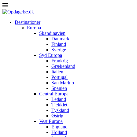
Destinationer
Europa
Skandinavien
Danmark
Finland
Sverige
Syd Europa
Frankrig
Grækenland
Italien
Portugal
San Marino
Spanien
Central Europa
Letland
Tjekkiet
Tyskland
Østrig
Vest Europa
England
Holland