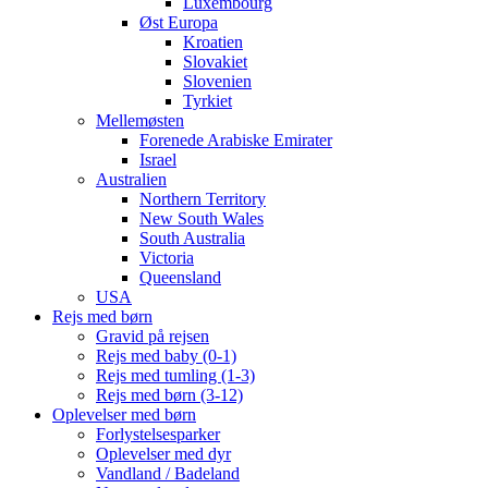
Luxembourg
Øst Europa
Kroatien
Slovakiet
Slovenien
Tyrkiet
Mellemøsten
Forenede Arabiske Emirater
Israel
Australien
Northern Territory
New South Wales
South Australia
Victoria
Queensland
USA
Rejs med børn
Gravid på rejsen
Rejs med baby (0-1)
Rejs med tumling (1-3)
Rejs med børn (3-12)
Oplevelser med børn
Forlystelsesparker
Oplevelser med dyr
Vandland / Badeland