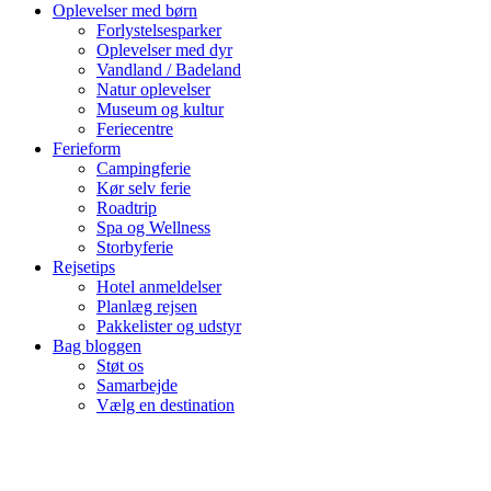
Oplevelser med børn
Forlystelsesparker
Oplevelser med dyr
Vandland / Badeland
Natur oplevelser
Museum og kultur
Feriecentre
Ferieform
Campingferie
Kør selv ferie
Roadtrip
Spa og Wellness
Storbyferie
Rejsetips
Hotel anmeldelser
Planlæg rejsen
Pakkelister og udstyr
Bag bloggen
Støt os
Samarbejde
Vælg en destination