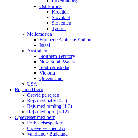
Luxembourg
Øst Europa
Kroatien
Slovakiet
Slovenien
Tyrkiet
Mellemøsten
Forenede Arabiske Emirater
Israel
Australien
Northern Territory
New South Wales
South Australia
Victoria
Queensland
USA
Rejs med børn
Gravid på rejsen
Rejs med baby (0-1)
Rejs med tumling (1-3)
Rejs med børn (3-12)
Oplevelser med børn
Forlystelsesparker
Oplevelser med dyr
Vandland / Badeland