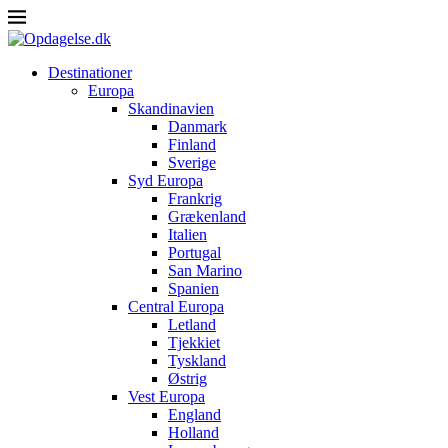
Destinationer
Europa
Skandinavien
Danmark
Finland
Sverige
Syd Europa
Frankrig
Grækenland
Italien
Portugal
San Marino
Spanien
Central Europa
Letland
Tjekkiet
Tyskland
Østrig
Vest Europa
England
Holland