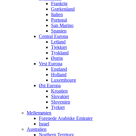
Frankrig
Grækenland
Italien
Portugal
San Marino
Spanien
Central Europa
Letland
Tjekkiet
Tyskland
Østrig
Vest Europa
England
Holland
Luxembourg
Øst Europa
Kroatien
Slovakiet
Slovenien
Tyrkiet
Mellemøsten
Forenede Arabiske Emirater
Israel
Australien
Northern Territory