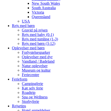
New South Wales
South Australia
Victoria
Queensland
USA
Rejs med børn
Gravid på rejsen
Rejs med baby (0-1)
Rejs med tumling (1-3)
Rejs med børn (3-12)
Oplevelser med børn
Forlystelsesparker
Oplevelser med dyr
Vandland / Badeland
Natur oplevelser
Museum og kultur
Feriecentre
Ferieform
Campingferie
Kør selv ferie
Roadtrip
Spa og Wellness
Storbyferie
Rejsetips
Hotel anmeldelser