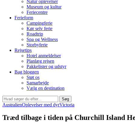
Natur oplevelser
Museum og kultur
Feriecentre
Ferieform
Campingferie
Kør selv ferie
Roadtrip
Spa og Wellness
Storbyferie
Rejsetips
Hotel anmeldelser
Planlæg rejsen
Pakkelister og udstyr
Bag bloggen
Støt os
Samarbejde
Vælg en destination
Søg
Australien
Oplevelser med dyr
Victoria
Træd tilbage i tiden på Churchill Island 