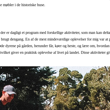
le møbler i de historiske huse.
og der er dagligt et program med forskellige aktiviteter, som man kan de
v brugt dengang. En af de mest mindeværdige oplevelser for mig var at p
de dyrene på gården, herunder får, køer og heste, og lære om, hvordan d
ket giver en praktisk oplevelse af livet på landet. Disse aktiviteter gi