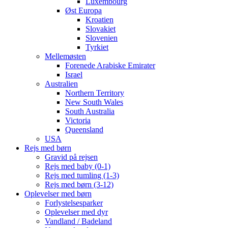
Luxembourg
Øst Europa
Kroatien
Slovakiet
Slovenien
Tyrkiet
Mellemøsten
Forenede Arabiske Emirater
Israel
Australien
Northern Territory
New South Wales
South Australia
Victoria
Queensland
USA
Rejs med børn
Gravid på rejsen
Rejs med baby (0-1)
Rejs med tumling (1-3)
Rejs med børn (3-12)
Oplevelser med børn
Forlystelsesparker
Oplevelser med dyr
Vandland / Badeland