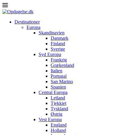
Destinationer
Europa
Skandinavien
Danmark
Finland
Sverige
Syd Europa
Frankrig
Grækenland
Italien
Portugal
San Marino
Spanien
Central Europa
Letland
Tjekkiet
Tyskland
Østrig
Vest Europa
England
Holland