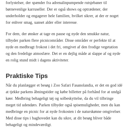
forlystelser, der spænder fra adrenalinpumpende rutsjebaner til
børnevenlige karruseller. Der er også shows og optrædener, der
underholder og engagerer hele familien, hvilket sikrer, at der er noget
for enhver smag, uanset alder eller interesse.
For dem, der ønsker at tage en pause og nyde den smukke natur,
tilbyder parken flere picnicområder. Disse områder er perfekte til at
nyde en medbragt frokost i det fri, omgivet af den frodige vegetation
og den fredelige atmosfære. Det er en dejlig måde at slappe af og nyde
en rolig stund midt i dagens aktiviteter.
Praktiske Tips
Når du planlægger et besøg i Zoo Safari Fasanolandia, er det en god idé
at tjekke parkens åbningstider og købe billetter på forhånd for at undgå
køer. Medbring behageligt tøj og solbeskyttelse, da du vil tilbringe
meget tid udendørs. Parken tilbyder også spisemuligheder, men du kan
medbringe en picnic for at nyde frokosten i de naturskønne omgivelser.
Med disse tips i baghovedet kan du sikre, at dit besøg bliver både
behageligt og mindeværdigt.