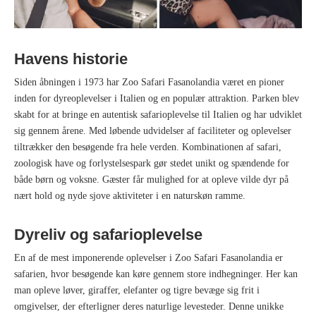
Havens historie
Siden åbningen i 1973 har Zoo Safari Fasanolandia været en pioner
inden for dyreoplevelser i Italien og en populær attraktion. Parken blev
skabt for at bringe en autentisk safarioplevelse til Italien og har udviklet
sig gennem årene. Med løbende udvidelser af faciliteter og oplevelser
tiltrækker den besøgende fra hele verden. Kombinationen af safari,
zoologisk have og forlystelsespark gør stedet unikt og spændende for
både børn og voksne. Gæster får mulighed for at opleve vilde dyr på
nært hold og nyde sjove aktiviteter i en naturskøn ramme.
Dyreliv og safarioplevelse
En af de mest imponerende oplevelser i Zoo Safari Fasanolandia er
safarien, hvor besøgende kan køre gennem store indhegninger. Her kan
man opleve løver, giraffer, elefanter og tigre bevæge sig frit i
omgivelser, der efterligner deres naturlige levesteder. Denne unikke