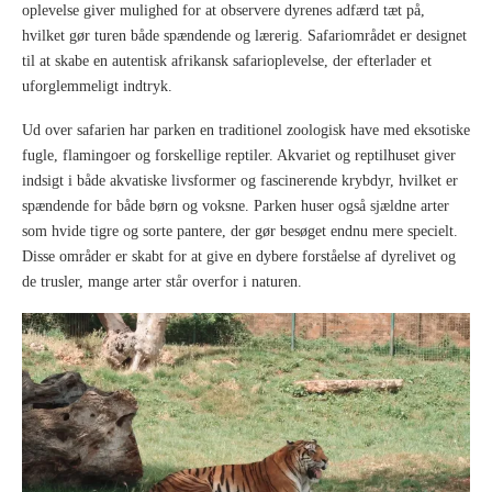
oplevelse giver mulighed for at observere dyrenes adfærd tæt på,
hvilket gør turen både spændende og lærerig. Safariområdet er designet
til at skabe en autentisk afrikansk safarioplevelse, der efterlader et
uforglemmeligt indtryk.
Ud over safarien har parken en traditionel zoologisk have med eksotiske
fugle, flamingoer og forskellige reptiler. Akvariet og reptilhuset giver
indsigt i både akvatiske livsformer og fascinerende krybdyr, hvilket er
spændende for både børn og voksne. Parken huser også sjældne arter
som hvide tigre og sorte pantere, der gør besøget endnu mere specielt.
Disse områder er skabt for at give en dybere forståelse af dyrelivet og
de trusler, mange arter står overfor i naturen.