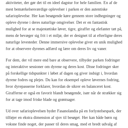
aktiviteter, der gør det til en ideel dagstur for hele familien. En af de
mest bemærkelsesværdige oplevelser i parken er den autentiske
safarioplevelse. Her kan besøgende køre gennem store indhegninger og
opleve dyrene i deres naturlige omgivelser. Det er en fantastisk
mulighed for at se majestætiske løver, tigre, giraffer og elefanter tæt på,
mens de bevæger sig frit i et miljø, der er designet til at efterligne deres
naturlige levesteder. Denne immersive oplevelse giver en unik mulighed
for at observere dyrenes adfærd og lære om deres liv og vaner.
For dem, der vil mere end bare at observere, tilbyder parken fodringer
og interaktive sessioner om dyrene og deres kost. Disse fodringer sker
på forskellige tidspunkter i løbet af dagen og giver indsigt i, hvordan
dyrene fodres og plejes. Du kan for eksempel opleve løvernes fodring,
hvor dyrepasserne forklarer, hvordan de sikrer en balanceret kost.
Girafferne er også en favorit blandt besøgende, især når de strækker sig
for at tage imod friske blade og grøntsager.
Ud over safarioplevelsen byder Fasanolandia på en forlystelsespark, der
tilføjer en ekstra dimension af sjov til besøget. Her kan både børn og
voksne finde noget, der passer til deres smag, med et bredt udvalg af