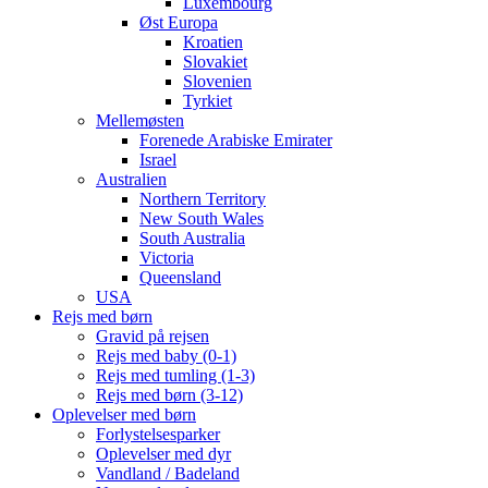
Luxembourg
Øst Europa
Kroatien
Slovakiet
Slovenien
Tyrkiet
Mellemøsten
Forenede Arabiske Emirater
Israel
Australien
Northern Territory
New South Wales
South Australia
Victoria
Queensland
USA
Rejs med børn
Gravid på rejsen
Rejs med baby (0-1)
Rejs med tumling (1-3)
Rejs med børn (3-12)
Oplevelser med børn
Forlystelsesparker
Oplevelser med dyr
Vandland / Badeland