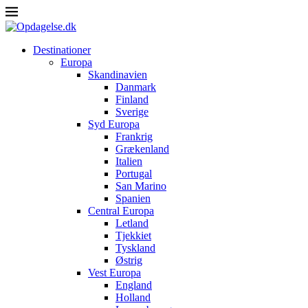
Destinationer
Europa
Skandinavien
Danmark
Finland
Sverige
Syd Europa
Frankrig
Grækenland
Italien
Portugal
San Marino
Spanien
Central Europa
Letland
Tjekkiet
Tyskland
Østrig
Vest Europa
England
Holland