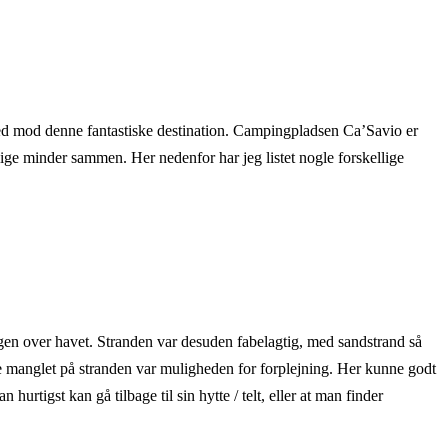
hed mod denne fantastiske destination. Campingpladsen Ca’Savio er
lige minder sammen. Her nedenfor har jeg listet nogle forskellige
ngen over havet. Stranden var desuden fabelagtig, med sandstrand så
ave manglet på stranden var muligheden for forplejning. Her kunne godt
urtigst kan gå tilbage til sin hytte / telt, eller at man finder