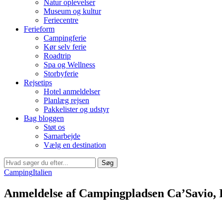
Natur oplevelser
Museum og kultur
Feriecentre
Ferieform
Campingferie
Kør selv ferie
Roadtrip
Spa og Wellness
Storbyferie
Rejsetips
Hotel anmeldelser
Planlæg rejsen
Pakkelister og udstyr
Bag bloggen
Støt os
Samarbejde
Vælg en destination
Søg
Camping
Italien
Anmeldelse af Campingpladsen Ca’Savio, I