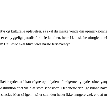
ventyr og kulturelle oplevelser, så skal du måske vende din opmærksom
t er et hyggeligt paradis for hele familien, hvor I kan skabe uforglemme
om Ca’Savio skal blive jeres næste ferieeventyr.
ilket betyder, at I kan vågne op til lyden af bølgerne og nyde solnedga
onstruktion af et væld af store sandslotte. Det eneste der lige kunne h
 snacks. Men så igen – så er stranden heller ikke længere væk end at man h