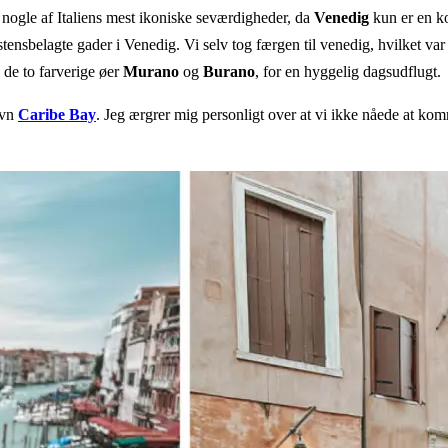
nogle af Italiens mest ikoniske seværdigheder, da
Venedig
kun er en ko
sbelagte gader i Venedig. Vi selv tog færgen til venedig, hvilket var en
 de to farverige øer
Murano
og
Burano
, for en hyggelig dagsudflugt.
avn
Caribe Bay
. Jeg ærgrer mig personligt over at vi ikke nåede at kom
.