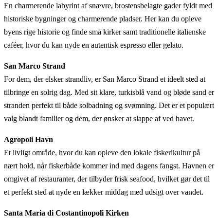
En charmerende labyrint af snævre, brostensbelagte gader fyldt med
historiske bygninger og charmerende pladser. Her kan du opleve
byens rige historie og finde små kirker samt traditionelle italienske
caféer, hvor du kan nyde en autentisk espresso eller gelato.
San Marco Strand
For dem, der elsker strandliv, er San Marco Strand et ideelt sted at
tilbringe en solrig dag. Med sit klare, turkisblå vand og bløde sand er
stranden perfekt til både solbadning og svømning. Det er et populært
valg blandt familier og dem, der ønsker at slappe af ved havet.
Agropoli Havn
Et livligt område, hvor du kan opleve den lokale fiskerikultur på
nært hold, når fiskerbåde kommer ind med dagens fangst. Havnen er
omgivet af restauranter, der tilbyder frisk seafood, hvilket gør det til
et perfekt sted at nyde en lækker middag med udsigt over vandet.
Santa Maria di Costantinopoli Kirken