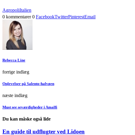
Agropoli
Italien
0 kommentarer
0
Facebook
Twitter
Pinterest
Email
Rebecca Line
forrige indlæg
Oplevelser på Salento-halvøen
næste indlæg
Must see seværdigheder i Amalfi
Du kan måske også lide
En guide til udflugter ved Lidoen