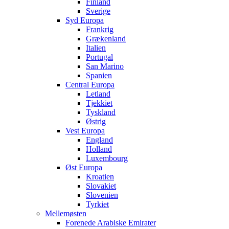
Finland
Sverige
Syd Europa
Frankrig
Grækenland
Italien
Portugal
San Marino
Spanien
Central Europa
Letland
Tjekkiet
Tyskland
Østrig
Vest Europa
England
Holland
Luxembourg
Øst Europa
Kroatien
Slovakiet
Slovenien
Tyrkiet
Mellemøsten
Forenede Arabiske Emirater