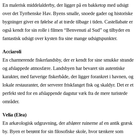
En malerisk middelalderby, der ligger på en bakketop med udsigt
over det Tyrrhenske Hav. Byens smalle, snoede gader og historiske
bygninger giver en følelse af at træde tilbage i tiden. Castellabate er
også kendt for sin rolle i filmen “Benvenuti al Sud” og tilbyder en
fantastisk udsigt over kysten fra sine mange udsigtspunkter.
Acciaroli
En charmerende fiskerlandsby, der er kendt for sine smukke strande
og afslappede atmosfære. Landsbyen har bevaret sin autentiske
karakter, med farverige fiskerbåde, der ligger forankret i havnen, og
lokale restauranter, der serverer friskfanget fisk og skaldyr. Det er et
perfekt sted for en afslappende dagstur væk fra de mere turistede
områder.
Velia (Elea)
En arkæologisk udgravning, der afslører ruinerne af en antik græsk
by. Byen er berømt for sin filosofiske skole, hvor tænkere som