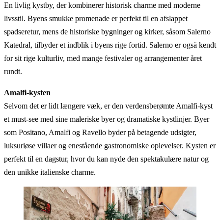
En livlig kystby, der kombinerer historisk charme med moderne
livsstil. Byens smukke promenade er perfekt til en afslappet
spadseretur, mens de historiske bygninger og kirker, såsom Salerno
Katedral, tilbyder et indblik i byens rige fortid. Salerno er også kendt
for sit rige kulturliv, med mange festivaler og arrangementer året
rundt.
Amalfi-kysten
Selvom det er lidt længere væk, er den verdensberømte Amalfi-kyst
et must-see med sine maleriske byer og dramatiske kystlinjer. Byer
som Positano, Amalfi og Ravello byder på betagende udsigter,
luksuriøse villaer og enestående gastronomiske oplevelser. Kysten er
perfekt til en dagstur, hvor du kan nyde den spektakulære natur og
den unikke italienske charme.