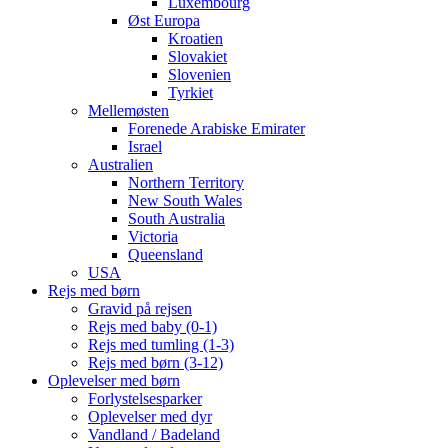
Luxembourg
Øst Europa
Kroatien
Slovakiet
Slovenien
Tyrkiet
Mellemøsten
Forenede Arabiske Emirater
Israel
Australien
Northern Territory
New South Wales
South Australia
Victoria
Queensland
USA
Rejs med børn
Gravid på rejsen
Rejs med baby (0-1)
Rejs med tumling (1-3)
Rejs med børn (3-12)
Oplevelser med børn
Forlystelsesparker
Oplevelser med dyr
Vandland / Badeland