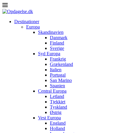
Destinationer
Europa
Skandinavien
Danmark
Finland
Sverige
Syd Europa
Frankrig
Grækenland
Italien
Portugal
San Marino
Spanien
Central Europa
Letland
Tjekkiet
Tyskland
Østrig
Vest Europa
England
Holland