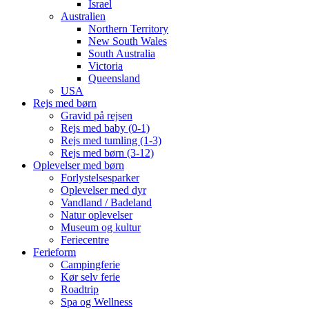
Israel
Australien
Northern Territory
New South Wales
South Australia
Victoria
Queensland
USA
Rejs med børn
Gravid på rejsen
Rejs med baby (0-1)
Rejs med tumling (1-3)
Rejs med børn (3-12)
Oplevelser med børn
Forlystelsesparker
Oplevelser med dyr
Vandland / Badeland
Natur oplevelser
Museum og kultur
Feriecentre
Ferieform
Campingferie
Kør selv ferie
Roadtrip
Spa og Wellness