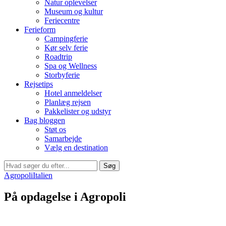
Natur oplevelser
Museum og kultur
Feriecentre
Ferieform
Campingferie
Kør selv ferie
Roadtrip
Spa og Wellness
Storbyferie
Rejsetips
Hotel anmeldelser
Planlæg rejsen
Pakkelister og udstyr
Bag bloggen
Støt os
Samarbejde
Vælg en destination
Søg
Agropoli
Italien
På opdagelse i Agropoli