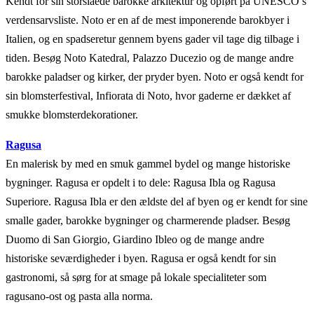
Kendt for sin storslåede barokke arkitektur og opført på UNESCO’s
verdensarvsliste. Noto er en af de mest imponerende barokbyer i
Italien, og en spadseretur gennem byens gader vil tage dig tilbage i
tiden. Besøg Noto Katedral, Palazzo Ducezio og de mange andre
barokke paladser og kirker, der pryder byen. Noto er også kendt for
sin blomsterfestival, Infiorata di Noto, hvor gaderne er dækket af
smukke blomsterdekorationer.
Ragusa
En malerisk by med en smuk gammel bydel og mange historiske
bygninger. Ragusa er opdelt i to dele: Ragusa Ibla og Ragusa
Superiore. Ragusa Ibla er den ældste del af byen og er kendt for sine
smalle gader, barokke bygninger og charmerende pladser. Besøg
Duomo di San Giorgio, Giardino Ibleo og de mange andre
historiske seværdigheder i byen. Ragusa er også kendt for sin
gastronomi, så sørg for at smage på lokale specialiteter som
ragusano-ost og pasta alla norma.