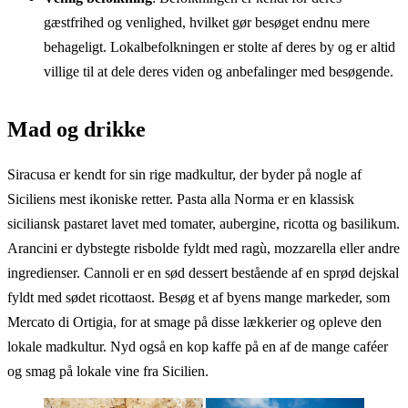
gæstfrihed og venlighed, hvilket gør besøget endnu mere
behageligt. Lokalbefolkningen er stolte af deres by og er altid
villige til at dele deres viden og anbefalinger med besøgende.
Mad og drikke
Siracusa er kendt for sin rige madkultur, der byder på nogle af
Siciliens mest ikoniske retter. Pasta alla Norma er en klassisk
siciliansk pastaret lavet med tomater, aubergine, ricotta og basilikum.
Arancini er dybstegte risbolde fyldt med ragù, mozzarella eller andre
ingredienser. Cannoli er en sød dessert bestående af en sprød dejskal
fyldt med sødet ricottaost. Besøg et af byens mange markeder, som
Mercato di Ortigia, for at smage på disse lækkerier og opleve den
lokale madkultur. Nyd også en kop kaffe på en af de mange caféer
og smag på lokale vine fra Sicilien.