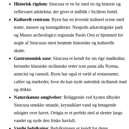
Historisk rigdom
: Siracusa er en by med en rig historie og
velbevaret arkitektur, der giver et indblik i Siciliens fortid.
Kulturelt centrum
: Byen har en levende kulturel scene med
teatre, museer og kunstgallerier. Neapolis arkæologiske park
og Museo archeologico regionale Paolo Orsi er hjemsted for
nogle af Siracusas mest berømte historiske og kulturelle
skatte.
Gastronomisk oase
: Siracusa er kendt for sin rige madkultur,
herunder klassiske sicilianske retter som pasta alla Norma,
arancini og cannoli. Byen har også et væld af restauranter,
caféer og markeder, hvor du kan nyde autentisk siciliansk mad
og drikke.
Naturskønne omgivelser
: Beliggende ved kysten tilbyder
Siracusa smukke strande, krystalklart vand og betagende
udsigter over havet. Ortigia er et perfekt sted at slentre langs
vandet og nyde den friske havluft.
Venlig befolkning
: Befolkningen er kendt for deres