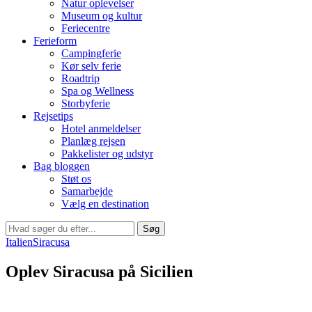
Natur oplevelser
Museum og kultur
Feriecentre
Ferieform
Campingferie
Kør selv ferie
Roadtrip
Spa og Wellness
Storbyferie
Rejsetips
Hotel anmeldelser
Planlæg rejsen
Pakkelister og udstyr
Bag bloggen
Støt os
Samarbejde
Vælg en destination
Søg
Italien
Siracusa
Oplev Siracusa på Sicilien