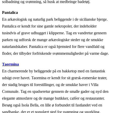
solbadning og svømning, så husk at medbringe badetøj.
Pantalica
En arkæologisk og naturlig park beliggende i de sicilianske bjerge.
Pantalica er kendt for sine gamle nekropoler, der indeholder
tusindvis af grave udhugget i klipperne. Tag en vandretur gennem
parken og udforsk de mange arkæologiske steder og de smukke
naturlandskaber. Pantalica er også hjemsted for flere vandfald og
floder, der tilbyder forfriskende svømmemuligheder på varme dage.
Taormina
En charmerende by beliggende på en bakketop med en fantastisk
udsigt over havet. Taormina er kendt for sit græsk-romerske teater,
der stadig bruges til forestillinger, og de smukke haver i Villa
Comunale. Tag en spadseretur gennem de smalle gader og nyd den
elegante atmosfære og de mange butikker, caféer og restauranter.
Besøg også Isola Bella, en lille ø forbundet til fastlandet ved en
sandbanke, der er et populært sted for svømning og snorkling.