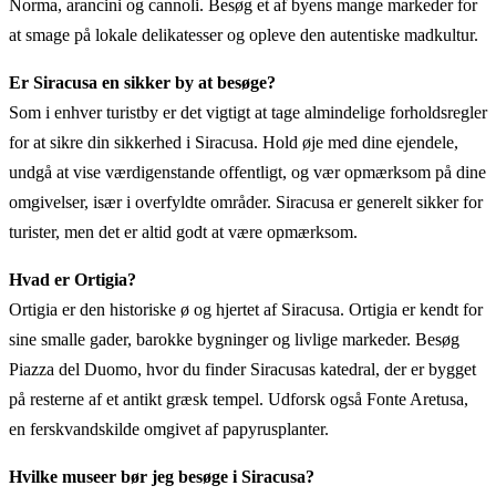
Norma, arancini og cannoli. Besøg et af byens mange markeder for
at smage på lokale delikatesser og opleve den autentiske madkultur.
Er Siracusa en sikker by at besøge?
Som i enhver turistby er det vigtigt at tage almindelige forholdsregler
for at sikre din sikkerhed i Siracusa. Hold øje med dine ejendele,
undgå at vise værdigenstande offentligt, og vær opmærksom på dine
omgivelser, især i overfyldte områder. Siracusa er generelt sikker for
turister, men det er altid godt at være opmærksom.
Hvad er Ortigia?
Ortigia er den historiske ø og hjertet af Siracusa. Ortigia er kendt for
sine smalle gader, barokke bygninger og livlige markeder. Besøg
Piazza del Duomo, hvor du finder Siracusas katedral, der er bygget
på resterne af et antikt græsk tempel. Udforsk også Fonte Aretusa,
en ferskvandskilde omgivet af papyrusplanter.
Hvilke museer bør jeg besøge i Siracusa?