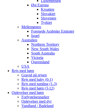
Luxembourg
Øst Europa
Kroatien
Slovakiet
Slovenien
Tyrkiet
Mellemøsten
Forenede Arabiske Emirater
Israel
Australien
Northern Territory
New South Wales
South Australia
Victoria
Queensland
USA
Rejs med børn
Gravid på rejsen
Rejs med baby (0-1)
Rejs med tumling (1-3)
Rejs med børn (3-12)
Oplevelser med børn
Forlystelsesparker
Oplevelser med dyr
Vandland / Badeland