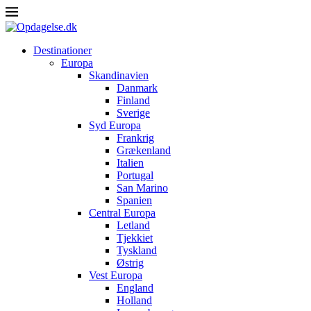
Destinationer
Europa
Skandinavien
Danmark
Finland
Sverige
Syd Europa
Frankrig
Grækenland
Italien
Portugal
San Marino
Spanien
Central Europa
Letland
Tjekkiet
Tyskland
Østrig
Vest Europa
England
Holland