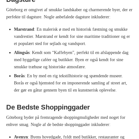
Göteborg er omgivet af smukke landskaber og charmerende byer, der er
perfekte til dagsture. Nogle anbefalede dagsture inkluderer:
Marstrand
: En malerisk ø med en historisk fæstning og smukke
vandrestier. Marstrand er kendt for sine maritime traditioner og er
et populært sted for sejlads og vandsport.
Alingsås
: Kendt som “Kaffebyen”, perfekt til en afslappende dag
med hyggelige caféer og butikker. Byen er også kendt for sine
smukke træhuse og historiske atmosfære.
Borås
: En by med en rig tekstilhistorie og spændende museer.
Borås er også hjemsted for en imponerende samling af street art,
der gør en gåtur gennem byen til en kunstnerisk oplevelse.
De Bedste Shoppinggader
Göteborg byder på fremragende shoppingmuligheder med noget for
enhver smag. Nogle af de bedste shoppinggader inkluderer:
Avenyn
: Byens hovedgade, fyldt med butikker, restauranter og