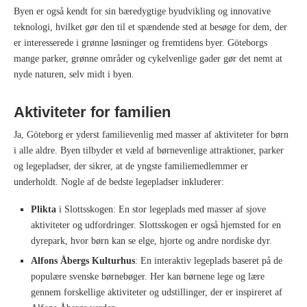
Byen er også kendt for sin bæredygtige byudvikling og innovative
teknologi, hvilket gør den til et spændende sted at besøge for dem, der
er interesserede i grønne løsninger og fremtidens byer. Göteborgs
mange parker, grønne områder og cykelvenlige gader gør det nemt at
nyde naturen, selv midt i byen.
Aktiviteter for familien
Ja, Göteborg er yderst familievenlig med masser af aktiviteter for børn
i alle aldre. Byen tilbyder et væld af børnevenlige attraktioner, parker
og legepladser, der sikrer, at de yngste familiemedlemmer er
underholdt. Nogle af de bedste legepladser inkluderer:
Plikta
i Slottsskogen: En stor legeplads med masser af sjove
aktiviteter og udfordringer. Slottsskogen er også hjemsted for en
dyrepark, hvor børn kan se elge, hjorte og andre nordiske dyr.
Alfons Åbergs Kulturhus
: En interaktiv legeplads baseret på de
populære svenske børnebøger. Her kan børnene lege og lære
gennem forskellige aktiviteter og udstillinger, der er inspireret af