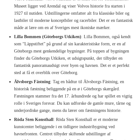
Museet ligger ved Arendal og viser Volvos historie fra starten i
1927 til nutiden. Udstillingerne omfatter alt fra klassiske biler og
lastbiler til moderne konceptbiler og racerbiler. Det er en fantastisk
måde at lære om en af Sveriges mest ikoniske mærker.
Lilla Bommen (Göteborgs Utkiken)
: Lilla Bommen, også kendt
som “Läppstiftet” på grund af sin karakteristiske form, er en af
Göteborgs mest genkendelige bygninger. På toppen af bygningen
finder du Göteborgs Utkiken, et udsigtspunkt, der tilbyder en
fantastisk panoramaudsigt over byen og havnen. Det er et perfekt
sted at få et overblik over Göteborg.
Älvsborgs Fästning
: Tag en bådtur til Älvsborgs Fästning, en
historisk fæstning beliggende på en ø i Göteborgs skærgård.
Fæstningen stammer fra det 17. århundrede og har spillet en vigtig
rolle i Sveriges forsvar. Du kan udforske de gamle mure, tårne og
underjordiske gange, mens du lærer om fæstningens historie.
Röda Sten Konsthall
: Röda Sten Konsthall er et moderne
kunstcenter beliggende i en tidligere industribygning ved
havnefronten. Centret tilbyder skiftende udstillinger af