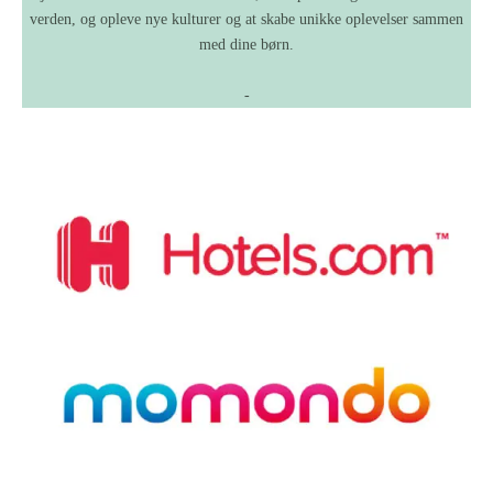
verden, og opleve nye kulturer og at skabe unikke oplevelser sammen
med dine børn.
-