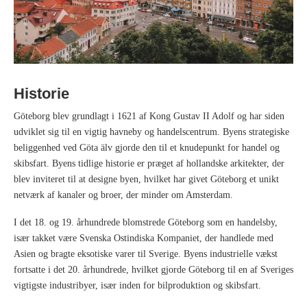
Historie
Göteborg blev grundlagt i 1621 af Kong Gustav II Adolf og har siden
udviklet sig til en vigtig havneby og handelscentrum. Byens strategiske
beliggenhed ved Göta älv gjorde den til et knudepunkt for handel og
skibsfart. Byens tidlige historie er præget af hollandske arkitekter, der
blev inviteret til at designe byen, hvilket har givet Göteborg et unikt
netværk af kanaler og broer, der minder om Amsterdam.
I det 18. og 19. århundrede blomstrede Göteborg som en handelsby,
især takket være Svenska Ostindiska Kompaniet, der handlede med
Asien og bragte eksotiske varer til Sverige. Byens industrielle vækst
fortsatte i det 20. århundrede, hvilket gjorde Göteborg til en af Sveriges
vigtigste industribyer, især inden for bilproduktion og skibsfart.