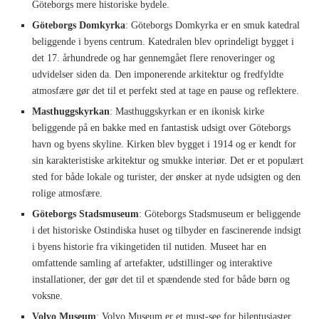
Göteborgs mere historiske bydele.
Göteborgs Domkyrka
: Göteborgs Domkyrka er en smuk katedral
beliggende i byens centrum. Katedralen blev oprindeligt bygget i
det 17. århundrede og har gennemgået flere renoveringer og
udvidelser siden da. Den imponerende arkitektur og fredfyldte
atmosfære gør det til et perfekt sted at tage en pause og reflektere.
Masthuggskyrkan
: Masthuggskyrkan er en ikonisk kirke
beliggende på en bakke med en fantastisk udsigt over Göteborgs
havn og byens skyline. Kirken blev bygget i 1914 og er kendt for
sin karakteristiske arkitektur og smukke interiør. Det er et populært
sted for både lokale og turister, der ønsker at nyde udsigten og den
rolige atmosfære.
Göteborgs Stadsmuseum
: Göteborgs Stadsmuseum er beliggende
i det historiske Ostindiska huset og tilbyder en fascinerende indsigt
i byens historie fra vikingetiden til nutiden. Museet har en
omfattende samling af artefakter, udstillinger og interaktive
installationer, der gør det til et spændende sted for både børn og
voksne.
Volvo Museum
: Volvo Museum er et must-see for bilentusiaster.