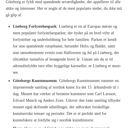
Göteborg er fyldt med spændende seværdigheder, der appellerer til alle
aldre og interesser. Her er nogle af de mest populære steder, du ikke må
gå glip af:
Liseberg Forlystelsespark
: Liseberg er en af Europas største og
mest populære forlystelsesparker, der byder på en bred vifte af
forlystelser og underholdning for hele familien. Parken er kendt
for sine spændende rutsjebaner, herunder Helix og Balder, samt
sine sæsonbestemte events som Halloween og Jul på Liseberg, der
tiltrækker tusindvis af besøgende hvert år. Uanset om du er til
adrenalinfyldte ture eller hyggelige karuseller, er Liseberg et must-
see.
Göteborgs Kunstmuseum
: Göteborgs Kunstmuseum rummer en
imponerende samling af nordisk kunst fra det 15. århundrede til i
dag. Museet har værker af berømte kunstnere som Carl Larsson,
Edvard Munch og Anders Zorn. Udover den faste samling tilbyder
museet også skiftende udstillinger, der udforsker forskellige
kunstneriske temaer og perioder. Det er et perfekt sted for
kunstelskere at fordybe sig i nordisk kunsthistorie.