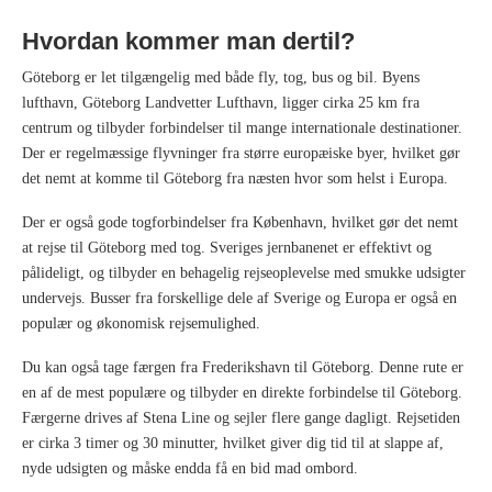
Hvordan kommer man dertil?
Göteborg er let tilgængelig med både fly, tog, bus og bil. Byens
lufthavn, Göteborg Landvetter Lufthavn, ligger cirka 25 km fra
centrum og tilbyder forbindelser til mange internationale destinationer.
Der er regelmæssige flyvninger fra større europæiske byer, hvilket gør
det nemt at komme til Göteborg fra næsten hvor som helst i Europa.
Der er også gode togforbindelser fra København, hvilket gør det nemt
at rejse til Göteborg med tog. Sveriges jernbanenet er effektivt og
pålideligt, og tilbyder en behagelig rejseoplevelse med smukke udsigter
undervejs. Busser fra forskellige dele af Sverige og Europa er også en
populær og økonomisk rejsemulighed.
Du kan også tage færgen fra Frederikshavn til Göteborg. Denne rute er
en af de mest populære og tilbyder en direkte forbindelse til Göteborg.
Færgerne drives af Stena Line og sejler flere gange dagligt. Rejsetiden
er cirka 3 timer og 30 minutter, hvilket giver dig tid til at slappe af,
nyde udsigten og måske endda få en bid mad ombord.