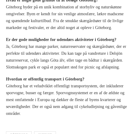
Hvad er nogle gode grunde til at besøge Göteborg?
Göteborg byder på en unik kombination af storbyliv og naturskønne
omgivelser. Byen er kendt for sin venlige atmosfære, lækre madscene
og spændende kulturtilbud. Fra de smukke skærgårdsøer til de livlige
markeder og festivaler, er der altid noget at opleve i Göteborg.
Er der gode muligheder for udendørs aktiviteter i Göteborg?
Ja, Göteborg har mange parker, naturreservater og skærgårdsøer, der er
perfekte til udendørs aktiviteter. Du kan tage på vandreture i Delsjön
naturreservat, cykle langs Göta älv, eller tage en bådtur i skærgården.
Slottsskogen park er også et populært sted for picnic og afslapning.
Hvordan er offentlig transport i Göteborg?
Göteborg har et veludviklet offentligt transportsystem, der inkluderer
sporvogne, busser og færger. Sporvognssystemet er en af de ældste og
mest omfattende i Europa og dækker de fleste af byens kvarterer og
seværdigheder. Der er også nem adgang til cykeludlejning og gåvenlige
områder.