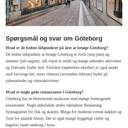
Spørgsmål og svar om Göteborg
Hvad er de bedste tidspunkter på året at besøge Göteborg?
De bedste tidspunkter at besøge Göteborg er forår (maj-juni) og
sommer (juli-august), når vejret er mildt og mange udendørs aktiviteter
og festivaler finder sted. Efteråret (september-oktober) er også smukt
med farverige løv, mens vinteren (november-februar) byder på
julemarkeder og vinteraktiviteter.
Hvad er nogle gode restauranter i Göteborg?
Göteborg har en blomstrende madscene med mange fremragende
restauranter. Nogle anbefalede steder inkluderer Restaurang
Sjömagasinet for fisk og skaldyr, Bhoga for moderne svensk køkken og
Toso for asiatisk fusion. Der er også mange hyggelige caféer og
bagerier rundt omkring i byen.