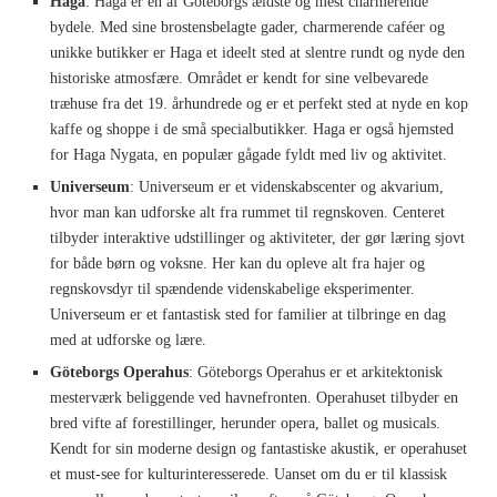
Haga
: Haga er en af Göteborgs ældste og mest charmerende
bydele. Med sine brostensbelagte gader, charmerende caféer og
unikke butikker er Haga et ideelt sted at slentre rundt og nyde den
historiske atmosfære. Området er kendt for sine velbevarede
træhuse fra det 19. århundrede og er et perfekt sted at nyde en kop
kaffe og shoppe i de små specialbutikker. Haga er også hjemsted
for Haga Nygata, en populær gågade fyldt med liv og aktivitet.
Universeum
: Universeum er et videnskabscenter og akvarium,
hvor man kan udforske alt fra rummet til regnskoven. Centeret
tilbyder interaktive udstillinger og aktiviteter, der gør læring sjovt
for både børn og voksne. Her kan du opleve alt fra hajer og
regnskovsdyr til spændende videnskabelige eksperimenter.
Universeum er et fantastisk sted for familier at tilbringe en dag
med at udforske og lære.
Göteborgs Operahus
: Göteborgs Operahus er et arkitektonisk
mesterværk beliggende ved havnefronten. Operahuset tilbyder en
bred vifte af forestillinger, herunder opera, ballet og musicals.
Kendt for sin moderne design og fantastiske akustik, er operahuset
et must-see for kulturinteresserede. Uanset om du er til klassisk