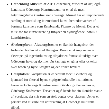
Gothenburg Museum of Art
: Gothenburg Museum of Art, også
kendt som Göteborgs Konstmuseum, er en af de mest
betydningsfulde kunstmuseer i Sverige. Museet har en imponerende
samling af nordisk og international kunst, herunder værker af
berømte kunstnere som Rembrandt, Picasso og Monet. Det er et
must-see for kunstelskere og tilbyder en dybdegående indblik i
kunsthistorien.
Älvsborgsbron
: Älvsborgsbron er en ikonisk hængebro, der
forbinder fastlandet med Hisingen. Broen er et imponerende
eksempel på ingeniørkunst og tilbyder en fantastisk udsigt over
Göteborgs havn og skyline. Du kan tage en gåtur eller cykeltur
over broen og nyde udsigten og den friske havluft.
Götaplatsen
: Götaplatsen er et centralt torv i Göteborg og
hjemsted for flere af byens vigtigste kulturelle institutioner,
herunder Göteborgs Kunstmuseum, Göteborgs Konserthus og
Göteborgs Stadsteater. Torvet er også kendt for sin ikoniske statue
af Poseidon, der står som en stolt vogter over pladsen. Det er et
perfekt sted at starte din udforskning af Göteborgs kulturelle
tilbud.