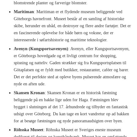
blomstrende planter og farverige blomster.
Maritiman
: Maritiman er et flydende museum beliggende ved
Göteborgs havnefront. Museet består af en samling af historiske
skibe, herunder en ubåd, en destroyer og flere andre fartøjer. Det er
en fascinerende oplevelse for både børn og voksne, der er
interesserede i søfartshistorie og maritime teknologier.
Avenyn (Kungsportsavenyen)
: Avenyn, eller Kungsportsavenyen,
er Göteborgs hovedgade og et livligt centrum for shopping,
spisning og natteliv. Gaden strækker sig fra Kungsportsplatsen til
Götaplatsen og er fyldt med butikker, restauranter, caféer og barer.
Det er det perfekte sted at opleve byens pulserende atmosfære og
nyde en aften ude.
Skansen Kronan
: Skansen Kronan er en historisk fæstning
beliggende på en bakke lige uden for Haga. Fæstningen blev
bygget i slutningen af det 17. århundrede og tilbyder en fantastisk
udsigt over Göteborg. Du kan tage en kort vandretur op ad bakken
for at besøge fæstningen og nyde panoramaudsigten over byen.
Röhsska Museet
: Röhsska Museet er Sveriges eneste museum
dedikeret til design og kunsthåndværk. Museet har en omfattende