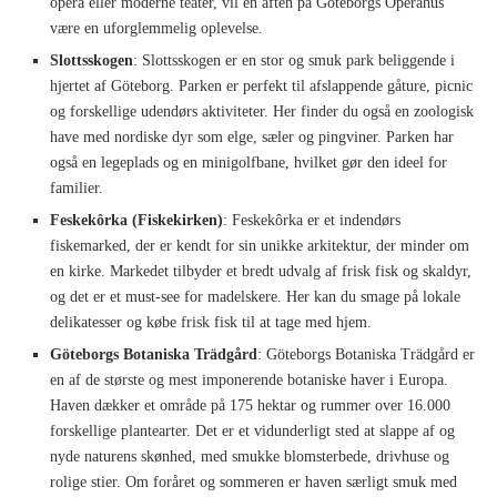
opera eller moderne teater, vil en aften på Göteborgs Operahus
være en uforglemmelig oplevelse.
Slottsskogen
: Slottsskogen er en stor og smuk park beliggende i
hjertet af Göteborg. Parken er perfekt til afslappende gåture, picnic
og forskellige udendørs aktiviteter. Her finder du også en zoologisk
have med nordiske dyr som elge, sæler og pingviner. Parken har
også en legeplads og en minigolfbane, hvilket gør den ideel for
familier.
Feskekôrka (Fiskekirken)
: Feskekôrka er et indendørs
fiskemarked, der er kendt for sin unikke arkitektur, der minder om
en kirke. Markedet tilbyder et bredt udvalg af frisk fisk og skaldyr,
og det er et must-see for madelskere. Her kan du smage på lokale
delikatesser og købe frisk fisk til at tage med hjem.
Göteborgs Botaniska Trädgård
: Göteborgs Botaniska Trädgård er
en af de største og mest imponerende botaniske haver i Europa.
Haven dækker et område på 175 hektar og rummer over 16.000
forskellige plantearter. Det er et vidunderligt sted at slappe af og
nyde naturens skønhed, med smukke blomsterbede, drivhuse og
rolige stier. Om foråret og sommeren er haven særligt smuk med