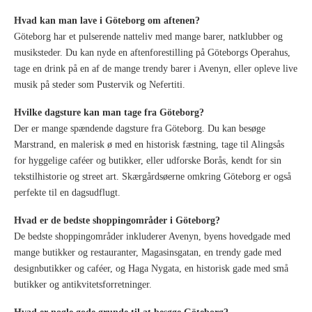
Hvad kan man lave i Göteborg om aftenen?
Göteborg har et pulserende natteliv med mange barer, natklubber og
musiksteder. Du kan nyde en aftenforestilling på Göteborgs Operahus,
tage en drink på en af de mange trendy barer i Avenyn, eller opleve live
musik på steder som Pustervik og Nefertiti.
Hvilke dagsture kan man tage fra Göteborg?
Der er mange spændende dagsture fra Göteborg. Du kan besøge
Marstrand, en malerisk ø med en historisk fæstning, tage til Alingsås
for hyggelige caféer og butikker, eller udforske Borås, kendt for sin
tekstilhistorie og street art. Skærgårdsøerne omkring Göteborg er også
perfekte til en dagsudflugt.
Hvad er de bedste shoppingområder i Göteborg?
De bedste shoppingområder inkluderer Avenyn, byens hovedgade med
mange butikker og restauranter, Magasinsgatan, en trendy gade med
designbutikker og caféer, og Haga Nygata, en historisk gade med små
butikker og antikvitetsforretninger.