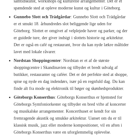
samtidskunst, workshops og kulturelle arrangementer. Det er et
spændende sted at opleve moderne kunst og kultur i Göteborg.
Gunnebo Slott och Trädgårdar
: Gunnebo Slott och Trädgårdar
er et smukt 18. århundredes slot beliggende lige uden for
Göteborg. Slottet er omgivet af velplejede haver og parker, og der
er guidede ture, der giver indsigt i slottets historie og arkitektur.
Der er også en café og restaurant, hvor du kan nyde lækre måltider
lavet med lokale råvarer.
Nordstan Shoppingcenter
: Nordstan er et af de største
shoppingcentre i Skandinavien og tilbyder et bredt udvalg af
butikker, restauranter og caféer. Det er det perfekte sted at shoppe,
spise og nyde en dag indendørs, især på en regnfuld dag. Du kan
finde alt fra mode og elektronik til bøger og skønhedsprodukter.
Göteborgs Konserthus
: Göteborgs Konserthus er hjemsted for
Göteborgs Symfoniorkester og tilbyder en bred vifte af koncerter
og musikalske arrangementer. Koncerthuset er kendt for sin
fremragende akustik og smukke arkitektur. Uanset om du er til
klassisk musik, jazz eller moderne kompositioner, vil en aften i
Göteborgs Konserthus være en uforglemmelig oplevelse.