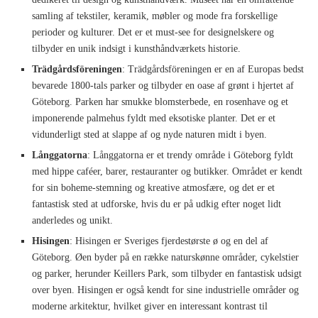
samling af tekstiler, keramik, møbler og mode fra forskellige
perioder og kulturer. Det er et must-see for designelskere og
tilbyder en unik indsigt i kunsthåndværkets historie.
Trädgårdsföreningen
: Trädgårdsföreningen er en af Europas bedst
bevarede 1800-tals parker og tilbyder en oase af grønt i hjertet af
Göteborg. Parken har smukke blomsterbede, en rosenhave og et
imponerende palmehus fyldt med eksotiske planter. Det er et
vidunderligt sted at slappe af og nyde naturen midt i byen.
Långgatorna
: Långgatorna er et trendy område i Göteborg fyldt
med hippe caféer, barer, restauranter og butikker. Området er kendt
for sin boheme-stemning og kreative atmosfære, og det er et
fantastisk sted at udforske, hvis du er på udkig efter noget lidt
anderledes og unikt.
Hisingen
: Hisingen er Sveriges fjerdestørste ø og en del af
Göteborg. Øen byder på en række naturskønne områder, cykelstier
og parker, herunder Keillers Park, som tilbyder en fantastisk udsigt
over byen. Hisingen er også kendt for sine industrielle områder og
moderne arkitektur, hvilket giver en interessant kontrast til