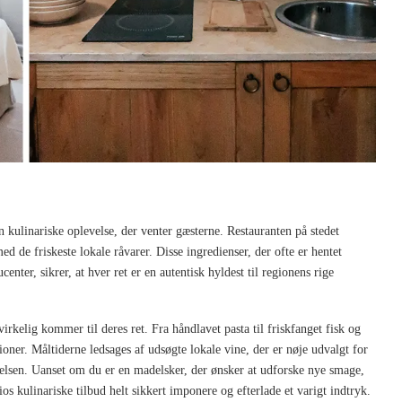
n kulinariske oplevelse, der venter gæsterne. Restauranten på stedet
med de friskeste lokale råvarer. Disse ingredienser, der ofte er hentet
ter, sikrer, at hver ret er en autentisk hyldest til regionens rige
irkelig kommer til deres ret. Fra håndlavet pasta til friskfanget fisk og
oner. Måltiderne ledsages af udsøgte lokale vine, der er nøje udvalgt for
elsen. Uanset om du er en madelsker, der ønsker at udforske nye smage,
os kulinariske tilbud helt sikkert imponere og efterlade et varigt indtryk.