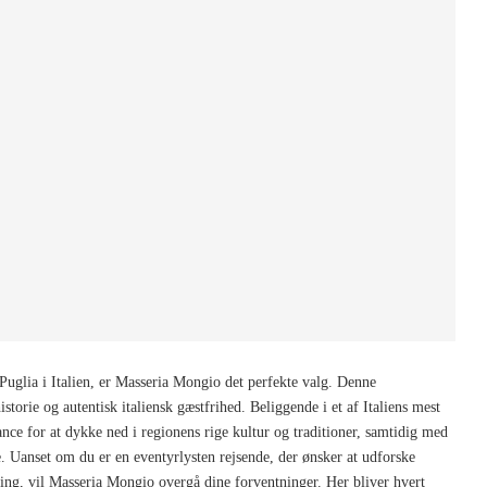
 Puglia i Italien, er Masseria Mongio det perfekte valg. Denne
torie og autentisk italiensk gæstfrihed. Beliggende i et af Italiens mest
ce for at dykke ned i regionens rige kultur og traditioner, samtidig med
 Uanset om du er en eventyrlysten rejsende, der ønsker at udforske
apning, vil Masseria Mongio overgå dine forventninger. Her bliver hvert