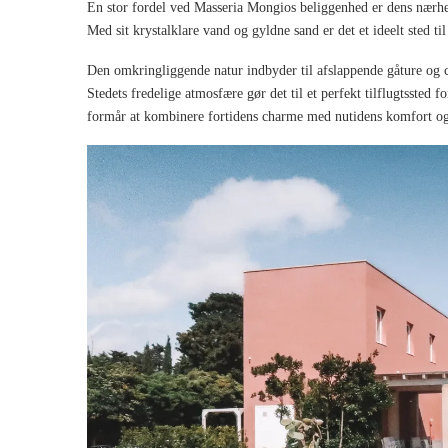
En stor fordel ved Masseria Mongios beliggenhed er dens nærhed
Med sit krystalklare vand og gyldne sand er det et ideelt sted ti
Den omkringliggende natur indbyder til afslappende gåture og c
Stedets fredelige atmosfære gør det til et perfekt tilflugtssted
formår at kombinere fortidens charme med nutidens komfort og