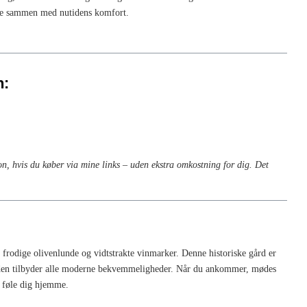
rme sammen med nutidens komfort.
n:
on, hvis du køber via mine links – uden ekstra omkostning for dig.
Det
frodige olivenlunde og vidtstrakte vinmarker. Denne historiske gård er
s den tilbyder alle moderne bekvemmeligheder. Når du ankommer, mødes
t føle dig hjemme.