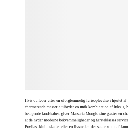
Hvis du leder efter en uforglemmelig ferieoplevelse i hjertet af
charmerende masseria tilbyder en unik kombination af luksus, his
betagende landskaber, giver Masseria Mongio sine gæster en chan
at de nyder moderne bekvemmeligheder og førsteklasses service.
Puglias skjulte skatte, eller en livsnyder, der søger ro og afsl