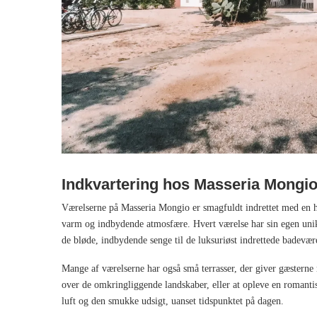
Indkvartering hos Masseria Mongi
Værelserne på Masseria Mongio er smagfuldt indrettet med en h
varm og indbydende atmosfære. Hvert værelse har sin egen unikk
de bløde, indbydende senge til de luksuriøst indrettede badevære
Mange af værelserne har også små terrasser, der giver gæsterne 
over de omkringliggende landskaber, eller at opleve en romantisk
luft og den smukke udsigt, uanset tidspunktet på dagen.