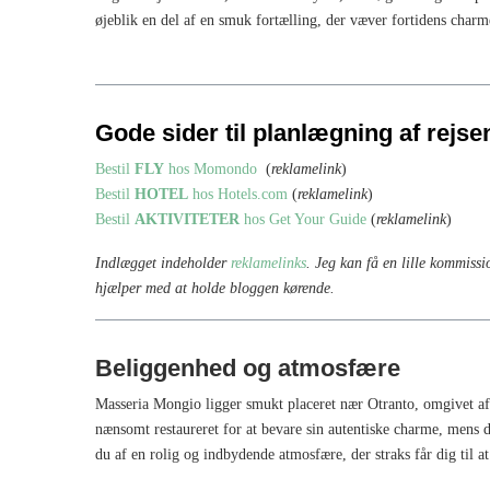
øjeblik en del af en smuk fortælling, der væver fortidens cha
Gode sider til planlægning af rejse
Bestil
FLY
hos Momondo
(
reklamelink
)
Bestil
HOTEL
hos Hotels.com
(
reklamelink
)
Bestil
AKTIVITETER
hos Get Your Guide
(
reklamelink
)
Indlægget indeholder
reklamelinks
. Jeg kan få en lille kommissi
hjælper med at holde bloggen kørende.
Beliggenhed og atmosfære
Masseria Mongio ligger smukt placeret nær Otranto, omgivet af 
nænsomt restaureret for at bevare sin autentiske charme, men
du af en rolig og indbydende atmosfære, der straks får dig til a