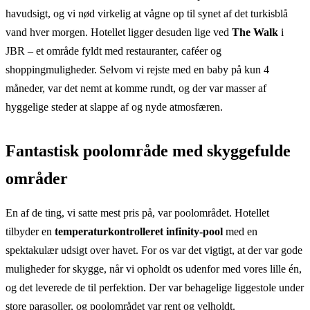
havudsigt, og vi nød virkelig at vågne op til synet af det turkisblå
vand hver morgen. Hotellet ligger desuden lige ved
The Walk
i
JBR – et område fyldt med restauranter, caféer og
shoppingmuligheder. Selvom vi rejste med en baby på kun 4
måneder, var det nemt at komme rundt, og der var masser af
hyggelige steder at slappe af og nyde atmosfæren.
Fantastisk poolområde med skyggefulde
områder
En af de ting, vi satte mest pris på, var poolområdet. Hotellet
tilbyder en
temperaturkontrolleret infinity-pool
med en
spektakulær udsigt over havet. For os var det vigtigt, at der var gode
muligheder for skygge, når vi opholdt os udenfor med vores lille én,
og det leverede de til perfektion. Der var behagelige liggestole under
store parasoller, og poolområdet var rent og velholdt.