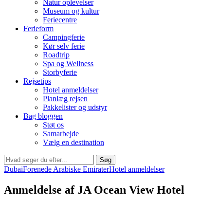
Natur oplevelser
Museum og kultur
Feriecentre
Ferieform
Campingferie
Kør selv ferie
Roadtrip
Spa og Wellness
Storbyferie
Rejsetips
Hotel anmeldelser
Planlæg rejsen
Pakkelister og udstyr
Bag bloggen
Støt os
Samarbejde
Vælg en destination
Søg
Dubai
Forenede Arabiske Emirater
Hotel anmeldelser
Anmeldelse af JA Ocean View Hotel