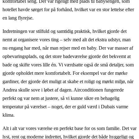
komfortabel seng. Der var rigeligt med plads til babysengen, som
hotellet havde sørget for på forhånd, hvilket var en stor lettelse efter
en lang flyrejse.
Indretningen var stilfuld og samtidig praktisk, hvilket gjorde det
nemt at organisere vores ting – selv med alt det ekstra udstyr, man
nu engang har med, når man rejser med en baby. Der var masser af
opbevaringsplads, og det store badeværelse gjorde det bekvemt at
bade og skifte vores lille én. Vi værdsatte også de små detaljer, som
gjorde opholdet mere komfortabelt. For eksempel var der mørke
gardiner, der gjorde det muligt at skabe et roligt og mørkt miljø, når
Andrea skulle sove i løbet af dagen. Airconditionen fungerede
perfekt og var nem at justere, så vi kunne sikre en behagelig
temperatur på værelset – noget, der er guld værd i Dubais varme
klima.
Alt i alt var vores værelse en perfekt base for os som familie. Det var
lyst, rent og moderne indrettet, hvilket gjorde det både hyggeligt og