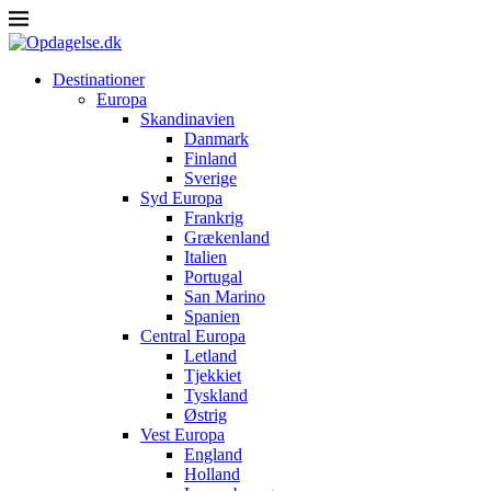
Destinationer
Europa
Skandinavien
Danmark
Finland
Sverige
Syd Europa
Frankrig
Grækenland
Italien
Portugal
San Marino
Spanien
Central Europa
Letland
Tjekkiet
Tyskland
Østrig
Vest Europa
England
Holland