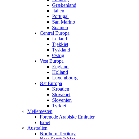
Grækenland
Italien
Portugal
San Marino
Spanien
Central Europa
Letland
Tjekkiet
Tyskland
Østrig
Vest Europa
England
Holland
Luxembourg
Øst Europa
Kroatien
Slovakiet
Slovenien
Tyrkiet
Mellemøsten
Forenede Arabiske Emirater
Israel
Australien
Northern Territory