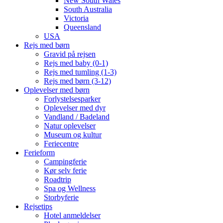
New South Wales
South Australia
Victoria
Queensland
USA
Rejs med børn
Gravid på rejsen
Rejs med baby (0-1)
Rejs med tumling (1-3)
Rejs med børn (3-12)
Oplevelser med børn
Forlystelsesparker
Oplevelser med dyr
Vandland / Badeland
Natur oplevelser
Museum og kultur
Feriecentre
Ferieform
Campingferie
Kør selv ferie
Roadtrip
Spa og Wellness
Storbyferie
Rejsetips
Hotel anmeldelser