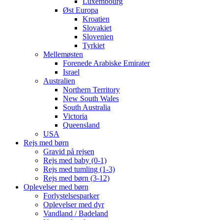
Luxembourg
Øst Europa
Kroatien
Slovakiet
Slovenien
Tyrkiet
Mellemøsten
Forenede Arabiske Emirater
Israel
Australien
Northern Territory
New South Wales
South Australia
Victoria
Queensland
USA
Rejs med børn
Gravid på rejsen
Rejs med baby (0-1)
Rejs med tumling (1-3)
Rejs med børn (3-12)
Oplevelser med børn
Forlystelsesparker
Oplevelser med dyr
Vandland / Badeland