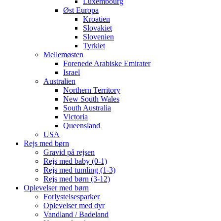
Luxembourg
Øst Europa
Kroatien
Slovakiet
Slovenien
Tyrkiet
Mellemøsten
Forenede Arabiske Emirater
Israel
Australien
Northern Territory
New South Wales
South Australia
Victoria
Queensland
USA
Rejs med børn
Gravid på rejsen
Rejs med baby (0-1)
Rejs med tumling (1-3)
Rejs med børn (3-12)
Oplevelser med børn
Forlystelsesparker
Oplevelser med dyr
Vandland / Badeland