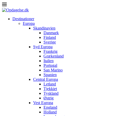
Destinationer
Europa
Skandinavien
Danmark
Finland
Sverige
Syd Europa
Frankrig
Grækenland
Italien
Portugal
San Marino
Spanien
Central Europa
Letland
Tjekkiet
Tyskland
Østrig
Vest Europa
England
Holland