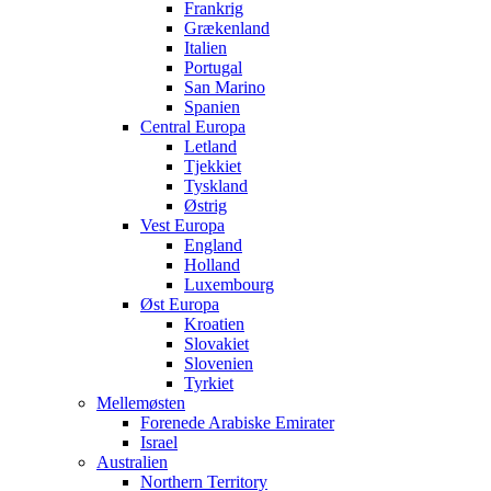
Frankrig
Grækenland
Italien
Portugal
San Marino
Spanien
Central Europa
Letland
Tjekkiet
Tyskland
Østrig
Vest Europa
England
Holland
Luxembourg
Øst Europa
Kroatien
Slovakiet
Slovenien
Tyrkiet
Mellemøsten
Forenede Arabiske Emirater
Israel
Australien
Northern Territory