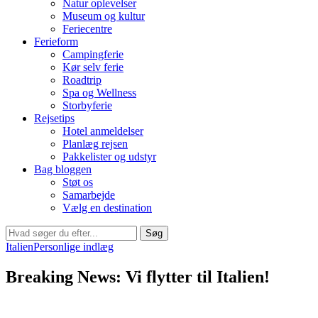
Natur oplevelser
Museum og kultur
Feriecentre
Ferieform
Campingferie
Kør selv ferie
Roadtrip
Spa og Wellness
Storbyferie
Rejsetips
Hotel anmeldelser
Planlæg rejsen
Pakkelister og udstyr
Bag bloggen
Støt os
Samarbejde
Vælg en destination
Søg
Italien
Personlige indlæg
Breaking News: Vi flytter til Italien!