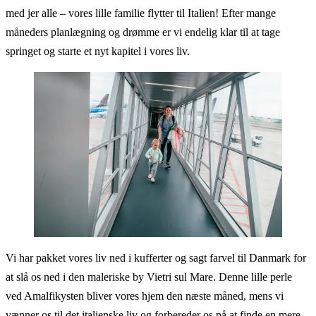
med jer alle – vores lille familie flytter til Italien! Efter mange
måneders planlægning og drømme er vi endelig klar til at tage
springet og starte et nyt kapitel i vores liv.
Vi har pakket vores liv ned i kufferter og sagt farvel til Danmark for
at slå os ned i den maleriske by Vietri sul Mare. Denne lille perle
ved Amalfikysten bliver vores hjem den næste måned, mens vi
vænner os til det italienske liv og forbereder os på at finde en mere