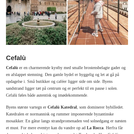
Cefalù
Cefalù
er en charmerende kystby med smalle brostensbelagte gader og
en afslappet stemning. Den gamle bydel er hyggelig og let at gå på
opdagelse i. Små butikker og caféer ligger side om side. Byens
sandstrand ligger tæt på centrum og er perfekt til en pause i solen.
Cefalù føles både autentisk og imødekommende.
Byens største vartegn er
Cefalù Katedral
, som dominerer bybilledet.
Katedralen er normannisk og rummer imponerende byzantinske
mosaikker. En gåtur langs strandpromenaden ved solnedgang er næsten
et must. For mere eventyr kan du vandre op ad
La Rocca
. Herfra får