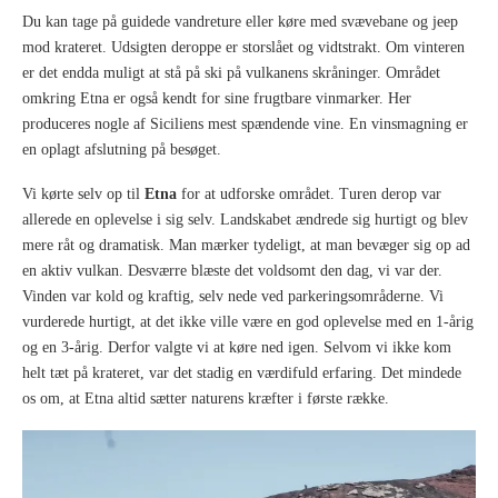
Du kan tage på guidede vandreture eller køre med svævebane og jeep
mod krateret. Udsigten deroppe er storslået og vidtstrakt. Om vinteren
er det endda muligt at stå på ski på vulkanens skråninger. Området
omkring Etna er også kendt for sine frugtbare vinmarker. Her
produceres nogle af Siciliens mest spændende vine. En vinsmagning er
en oplagt afslutning på besøget.
Vi kørte selv op til
Etna
for at udforske området. Turen derop var
allerede en oplevelse i sig selv. Landskabet ændrede sig hurtigt og blev
mere råt og dramatisk. Man mærker tydeligt, at man bevæger sig op ad
en aktiv vulkan. Desværre blæste det voldsomt den dag, vi var der.
Vinden var kold og kraftig, selv nede ved parkeringsområderne. Vi
vurderede hurtigt, at det ikke ville være en god oplevelse med en 1-årig
og en 3-årig. Derfor valgte vi at køre ned igen. Selvom vi ikke kom
helt tæt på krateret, var det stadig en værdifuld erfaring. Det mindede
os om, at Etna altid sætter naturens kræfter i første række.