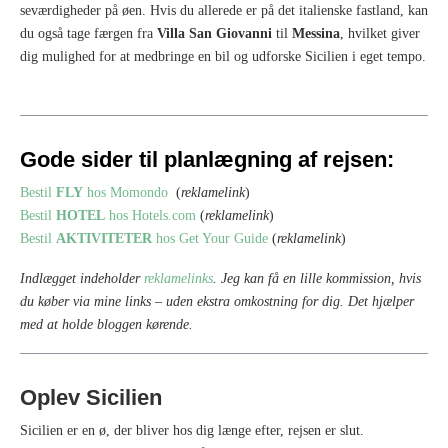
seværdigheder på øen. Hvis du allerede er på det italienske fastland, kan
du også tage færgen fra
Villa San Giovanni
til
Messina
, hvilket giver
dig mulighed for at medbringe en bil og udforske Sicilien i eget tempo.
Gode sider til planlægning af rejsen:
Bestil
FLY
hos Momondo
(
reklamelink
)
Bestil
HOTEL
hos Hotels.com
(
reklamelink
)
Bestil
AKTIVITETER
hos Get Your Guide
(
reklamelink
)
Indlægget indeholder
reklamelinks
. Jeg kan få en lille kommission, hvis
du køber via mine links – uden ekstra omkostning for dig.
Det hjælper
med at holde bloggen kørende.
Oplev Sicilien
Sicilien er en ø, der bliver hos dig længe efter, rejsen er slut.