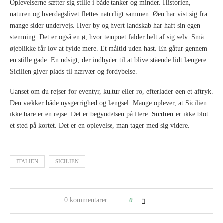
Oplevelserne sætter sig stille i både tanker og minder. Historien,
naturen og hverdagslivet flettes naturligt sammen. Øen har vist sig fra
mange sider undervejs. Hver by og hvert landskab har haft sin egen
stemning. Det er også en ø, hvor tempoet falder helt af sig selv. Små
øjeblikke får lov at fylde mere. Et måltid uden hast. En gåtur gennem
en stille gade. En udsigt, der indbyder til at blive stående lidt længere.
Sicilien giver plads til nærvær og fordybelse.
Uanset om du rejser for eventyr, kultur eller ro, efterlader øen et aftryk.
Den vækker både nysgerrighed og længsel. Mange oplever, at Sicilien
ikke bare er én rejse. Det er begyndelsen på flere.
Sicilien
er ikke blot
et sted på kortet. Det er en oplevelse, man tager med sig videre.
ITALIEN
SICILIEN
0 kommentarer
0