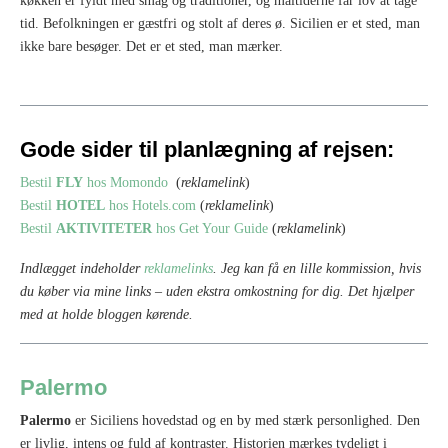
køkken er fyldt med smag og traditioner, og måltiderne får lov at tage
tid. Befolkningen er gæstfri og stolt af deres ø. Sicilien er et sted, man
ikke bare besøger. Det er et sted, man mærker.
Gode sider til planlægning af rejsen:
Bestil
FLY
hos Momondo
(
reklamelink
)
Bestil
HOTEL
hos Hotels.com
(
reklamelink
)
Bestil
AKTIVITETER
hos Get Your Guide
(
reklamelink
)
Indlægget indeholder
reklamelinks
. Jeg kan få en lille kommission, hvis
du køber via mine links – uden ekstra omkostning for dig.
Det hjælper
med at holde bloggen kørende.
Palermo
Palermo
er Siciliens hovedstad og en by med stærk personlighed. Den
er livlig, intens og fuld af kontraster. Historien mærkes tydeligt i