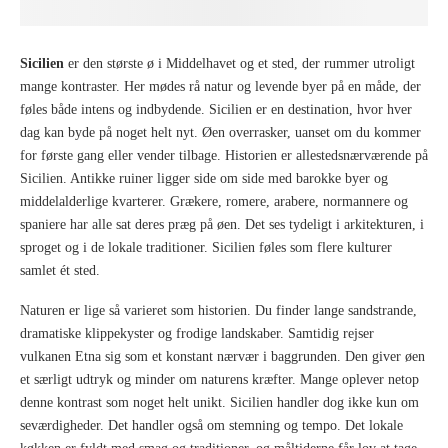
Sicilien
er den største ø i Middelhavet og et sted, der rummer utroligt
mange kontraster. Her mødes rå natur og levende byer på en måde, der
føles både intens og indbydende. Sicilien er en destination, hvor hver
dag kan byde på noget helt nyt. Øen overrasker, uanset om du kommer
for første gang eller vender tilbage. Historien er allestedsnærværende på
Sicilien. Antikke ruiner ligger side om side med barokke byer og
middelalderlige kvarterer. Grækere, romere, arabere, normannere og
spaniere har alle sat deres præg på øen. Det ses tydeligt i arkitekturen, i
sproget og i de lokale traditioner. Sicilien føles som flere kulturer
samlet ét sted.
Naturen er lige så varieret som historien. Du finder lange sandstrande,
dramatiske klippekyster og frodige landskaber. Samtidig rejser
vulkanen Etna sig som et konstant nærvær i baggrunden. Den giver øen
et særligt udtryk og minder om naturens kræfter. Mange oplever netop
denne kontrast som noget helt unikt. Sicilien handler dog ikke kun om
seværdigheder. Det handler også om stemning og tempo. Det lokale