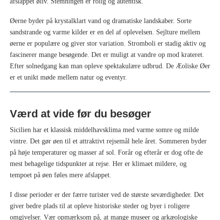
afslappet øliv. Stemningen er rolig og autentisk.
Øerne byder på krystalklart vand og dramatiske landskaber. Sorte
sandstrande og varme kilder er en del af oplevelsen. Sejlture mellem
øerne er populære og giver stor variation. Stromboli er stadig aktiv og
fascinerer mange besøgende. Det er muligt at vandre op mod krateret.
Efter solnedgang kan man opleve spektakulære udbrud. De Æoliske Øer
er et unikt møde mellem natur og eventyr.
Værd at vide før du besøger
Sicilien har et klassisk middelhavsklima med varme somre og milde
vintre. Det gør øen til et attraktivt rejsemål hele året. Sommeren byder
på høje temperaturer og masser af sol. Forår og efterår er dog ofte de
mest behagelige tidspunkter at rejse. Her er klimaet mildere, og
tempoet på øen føles mere afslappet.
I disse perioder er der færre turister ved de største seværdigheder. Det
giver bedre plads til at opleve historiske steder og byer i roligere
omgivelser. Vær opmærksom på, at mange museer og arkæologiske