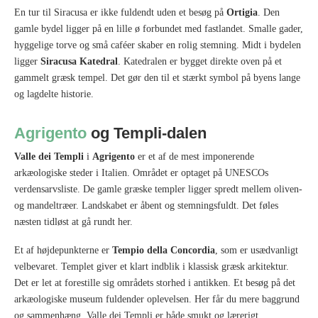
En tur til Siracusa er ikke fuldendt uden et besøg på
Ortigia
. Den
gamle bydel ligger på en lille ø forbundet med fastlandet. Smalle gader,
hyggelige torve og små caféer skaber en rolig stemning. Midt i bydelen
ligger
Siracusa Katedral
. Katedralen er bygget direkte oven på et
gammelt græsk tempel. Det gør den til et stærkt symbol på byens lange
og lagdelte historie.
Agrigento
og Templi-dalen
Valle dei Templi
i
Agrigento
er et af de mest imponerende
arkæologiske steder i Italien. Området er optaget på UNESCOs
verdensarvsliste. De gamle græske templer ligger spredt mellem oliven-
og mandeltræer. Landskabet er åbent og stemningsfuldt. Det føles
næsten tidløst at gå rundt her.
Et af højdepunkterne er
Tempio della Concordia
, som er usædvanligt
velbevaret. Templet giver et klart indblik i klassisk græsk arkitektur.
Det er let at forestille sig områdets storhed i antikken. Et besøg på det
arkæologiske museum fuldender oplevelsen. Her får du mere baggrund
og sammenhæng. Valle dei Templi er både smukt og lærerigt.