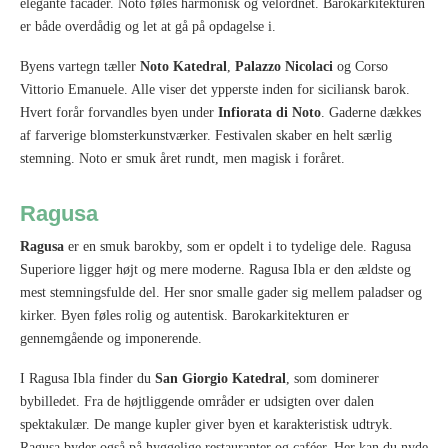
elegante facader. Noto føles harmonisk og velordnet. Barokarkitekturen
er både overdådig og let at gå på opdagelse i.
Byens vartegn tæller
Noto Katedral
,
Palazzo Nicolaci
og Corso
Vittorio Emanuele. Alle viser det ypperste inden for siciliansk barok.
Hvert forår forvandles byen under
Infiorata di Noto
. Gaderne dækkes
af farverige blomsterkunstværker. Festivalen skaber en helt særlig
stemning. Noto er smuk året rundt, men magisk i foråret.
Ragusa
Ragusa
er en smuk barokby, som er opdelt i to tydelige dele. Ragusa
Superiore ligger højt og mere moderne. Ragusa Ibla er den ældste og
mest stemningsfulde del. Her snor smalle gader sig mellem paladser og
kirker. Byen føles rolig og autentisk. Barokarkitekturen er
gennemgående og imponerende.
I Ragusa Ibla finder du
San Giorgio Katedral
, som dominerer
bybilledet. Fra de højtliggende områder er udsigten over dalen
spektakulær. De mange kupler giver byen et karakteristisk udtryk.
Ragusa byder også på hyggelige restauranter og caféer. Her kan du nyde