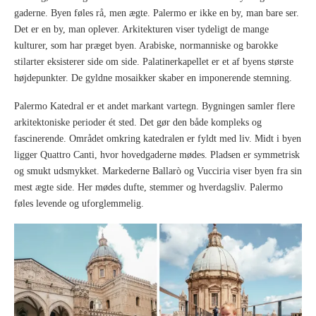
gaderne. Byen føles rå, men ægte. Palermo er ikke en by, man bare ser.
Det er en by, man oplever. Arkitekturen viser tydeligt de mange
kulturer, som har præget byen. Arabiske, normanniske og barokke
stilarter eksisterer side om side. Palatinerkapellet er et af byens største
højdepunkter. De gyldne mosaikker skaber en imponerende stemning.
Palermo Katedral er et andet markant vartegn. Bygningen samler flere
arkitektoniske perioder ét sted. Det gør den både kompleks og
fascinerende. Området omkring katedralen er fyldt med liv. Midt i byen
ligger Quattro Canti, hvor hovedgaderne mødes. Pladsen er symmetrisk
og smukt udsmykket. Markederne Ballarò og Vucciria viser byen fra sin
mest ægte side. Her mødes dufte, stemmer og hverdagsliv. Palermo
føles levende og uforglemmelig.