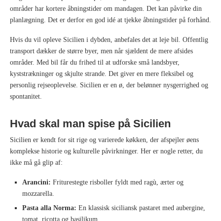
områder har kortere åbningstider om mandagen. Det kan påvirke din
planlægning. Det er derfor en god idé at tjekke åbningstider på forhånd.
Hvis du vil opleve Sicilien i dybden, anbefales det at leje bil. Offentlig
transport dækker de større byer, men når sjældent de mere afsides
områder. Med bil får du frihed til at udforske små landsbyer,
kyststrækninger og skjulte strande. Det giver en mere fleksibel og
personlig rejseoplevelse. Sicilien er en ø, der belønner nysgerrighed og
spontanitet.
Hvad skal man spise på Sicilien
Sicilien er kendt for sit rige og varierede køkken, der afspejler øens
komplekse historie og kulturelle påvirkninger. Her er nogle retter, du
ikke må gå glip af:
Arancini:
Friturestegte risboller fyldt med ragù, ærter og
mozzarella.
Pasta alla Norma:
En klassisk siciliansk pastaret med aubergine,
tomat, ricotta og basilikum.