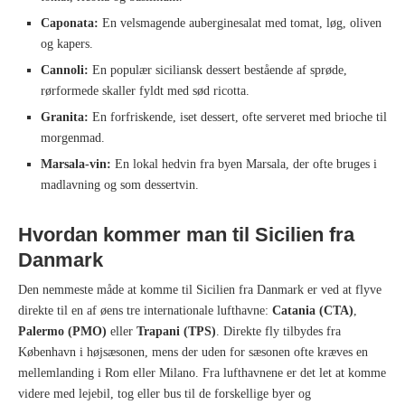
Caponata:
En velsmagende auberginesalat med tomat, løg, oliven
og kapers.
Cannoli:
En populær siciliansk dessert bestående af sprøde,
rørformede skaller fyldt med sød ricotta.
Granita:
En forfriskende, iset dessert, ofte serveret med brioche til
morgenmad.
Marsala-vin:
En lokal hedvin fra byen Marsala, der ofte bruges i
madlavning og som dessertvin.
Hvordan kommer man til Sicilien fra
Danmark
Den nemmeste måde at komme til Sicilien fra Danmark er ved at flyve
direkte til en af øens tre internationale lufthavne:
Catania (CTA)
,
Palermo (PMO)
eller
Trapani (TPS)
. Direkte fly tilbydes fra
København i højsæsonen, mens der uden for sæsonen ofte kræves en
mellemlanding i Rom eller Milano. Fra lufthavnene er det let at komme
videre med lejebil, tog eller bus til de forskellige byer og