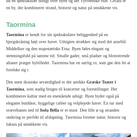
du en spektakulær udsigt over byen og det Tyrrhenske Hav. Cefalù er
en by, der kombinerer strand, historie og natur på smukkeste vis.
Taormina
Taormina
er kendt for sin spektakulære beliggenhed på en
bjergskråning højt over havet. Udsigten strækker sig mod det azurblå
Middelhav og den majestætiske Etna. Byen føles elegant og
stemningsfuld på samme tid. Smalle gader, små pladser og blomstrende
altaner præger bybilledet. Taormina har en særlig ro, som gør den let at
forelske sig i.
Den mest ikoniske seværdighed er det antikke
Græske Teater i
Taormina
, som stadig bruges til koncerter og forestillinger. Her
kombineres kultur med en enestående udsigt. Byen byder også på
elegante butikker, hyggelige caféer og velplejede haver. En tur med
svævebanen ned til
Isola Bella
er et must. Den lille ø og stranden
omkring er perfekt til afslapning. Taormina forener natur, historie og
luksus på smukkeste vis.