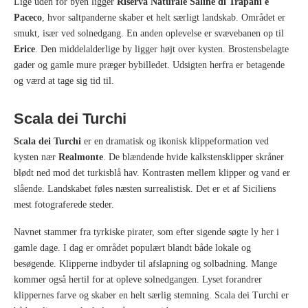
Lige uden for byen ligger
Riserva Naturale Saline di Trapani e
Paceco
, hvor saltpanderne skaber et helt særligt landskab. Området er
smukt, især ved solnedgang. En anden oplevelse er svævebanen op til
Erice
. Den middelalderlige by ligger højt over kysten. Brostensbelagte
gader og gamle mure præger bybilledet. Udsigten herfra er betagende
og værd at tage sig tid til.
Scala dei Turchi
Scala dei Turchi
er en dramatisk og ikonisk klippeformation ved
kysten nær
Realmonte
. De blændende hvide kalkstensklipper skråner
blødt ned mod det turkisblå hav. Kontrasten mellem klipper og vand er
slående. Landskabet føles næsten surrealistisk. Det er et af Siciliens
mest fotograferede steder.
Navnet stammer fra tyrkiske pirater, som efter sigende søgte ly her i
gamle dage. I dag er området populært blandt både lokale og
besøgende. Klipperne indbyder til afslapning og solbadning. Mange
kommer også hertil for at opleve solnedgangen. Lyset forandrer
klippernes farve og skaber en helt særlig stemning. Scala dei Turchi er