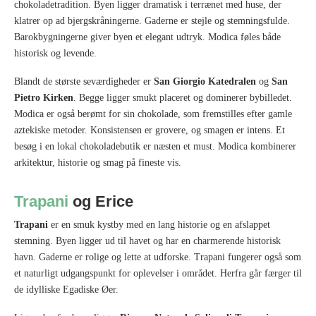
chokoladetradition. Byen ligger dramatisk i terrænet med huse, der
klatrer op ad bjergskråningerne. Gaderne er stejle og stemningsfulde.
Barokbygningerne giver byen et elegant udtryk. Modica føles både
historisk og levende.
Blandt de største seværdigheder er
San Giorgio Katedralen
og
San
Pietro Kirken
. Begge ligger smukt placeret og dominerer bybilledet.
Modica er også berømt for sin chokolade, som fremstilles efter gamle
aztekiske metoder. Konsistensen er grovere, og smagen er intens. Et
besøg i en lokal chokoladebutik er næsten et must. Modica kombinerer
arkitektur, historie og smag på fineste vis.
Trapani
og Erice
Trapani
er en smuk kystby med en lang historie og en afslappet
stemning. Byen ligger ud til havet og har en charmerende historisk
havn. Gaderne er rolige og lette at udforske. Trapani fungerer også som
et naturligt udgangspunkt for oplevelser i området. Herfra går færger til
de idylliske Egadiske Øer.