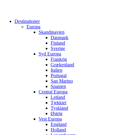
Destinationer
Europa
Skandinavien
Danmark
Finland
Sverige
Syd Europa
Frankrig
Grækenland
Italien
Portugal
San Marino
Spanien
Central Europa
Letland
Tjekkiet
Tyskland
Østrig
Vest Europa
England
Holland