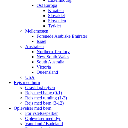
Luxembourg
Øst Europa
Kroatien
Slovakiet
Slovenien
Tyrkiet
Mellemøsten
Forenede Arabiske Emirater
Israel
Australien
Northern Territory
New South Wales
South Australia
Victoria
Queensland
USA
Rejs med børn
Gravid på rejsen
Rejs med baby (0-1)
Rejs med tumling (1-3)
Rejs med børn (3-12)
Oplevelser med børn
Forlystelsesparker
Oplevelser med dyr
Vandland / Badeland