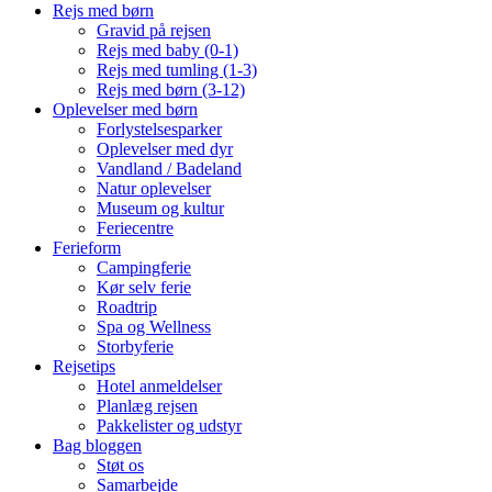
Rejs med børn
Gravid på rejsen
Rejs med baby (0-1)
Rejs med tumling (1-3)
Rejs med børn (3-12)
Oplevelser med børn
Forlystelsesparker
Oplevelser med dyr
Vandland / Badeland
Natur oplevelser
Museum og kultur
Feriecentre
Ferieform
Campingferie
Kør selv ferie
Roadtrip
Spa og Wellness
Storbyferie
Rejsetips
Hotel anmeldelser
Planlæg rejsen
Pakkelister og udstyr
Bag bloggen
Støt os
Samarbejde