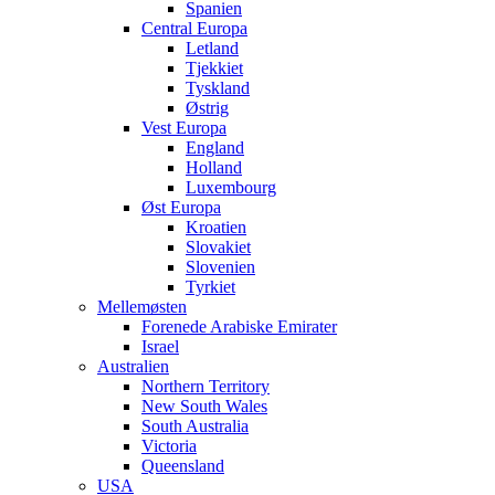
Spanien
Central Europa
Letland
Tjekkiet
Tyskland
Østrig
Vest Europa
England
Holland
Luxembourg
Øst Europa
Kroatien
Slovakiet
Slovenien
Tyrkiet
Mellemøsten
Forenede Arabiske Emirater
Israel
Australien
Northern Territory
New South Wales
South Australia
Victoria
Queensland
USA