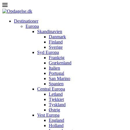
Destinationer
Europa
Skandinavien
Danmark
Finland
Sverige
Syd Europa
Frankrig
Grækenland
Italien
Portugal
San Marino
Spanien
Central Europa
Letland
Tjekkiet
Tyskland
Østrig
Vest Europa
England
Holland