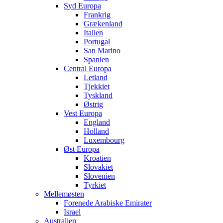
Syd Europa
Frankrig
Grækenland
Italien
Portugal
San Marino
Spanien
Central Europa
Letland
Tjekkiet
Tyskland
Østrig
Vest Europa
England
Holland
Luxembourg
Øst Europa
Kroatien
Slovakiet
Slovenien
Tyrkiet
Mellemøsten
Forenede Arabiske Emirater
Israel
Australien