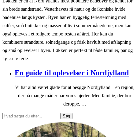
Løkken er en af Nordjyllands mest populære badebyer og kendt for
sin brede sandstrand, Vesterhavets rå natur og de ikoniske hvide
badehuse langs kysten. Byen har en hyggelig feriestemning med
caféer, små butikker og masser af liv i sommermånederne, men kan
også opleves i et roligere tempo resten af året. Her kan du
kombinere strandture, solnedgange og frisk havluft med afslapning
og små oplevelser i byen. Løkken er perfekt til både familier, par og
kør-selv ferie.
En guide til oplevelser i Nordjylland
Vi har altid været glade for at besøge Nordjylland – en region,
der på mange måder har vores hjerter. Med familie, der bor
deroppe, …