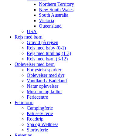
Northern Territory
New South Wales
South Australia
Victoria
Queensland
USA
Rejs med børn
Gravid på rejsen
Rejs med baby (0-1)
Rejs med tumling (1-3)
Rejs med børn (3-12)
Oplevelser med børn
Forlystelsesparker
Oplevelser med dyr
Vandland / Badeland
Natur oplevelser
Museum og kultur
Feriecentre
Ferieform
Campingferie
Kør selv ferie
Roadtrip
Spa og Wellness
Storbyferie
Rejsetips