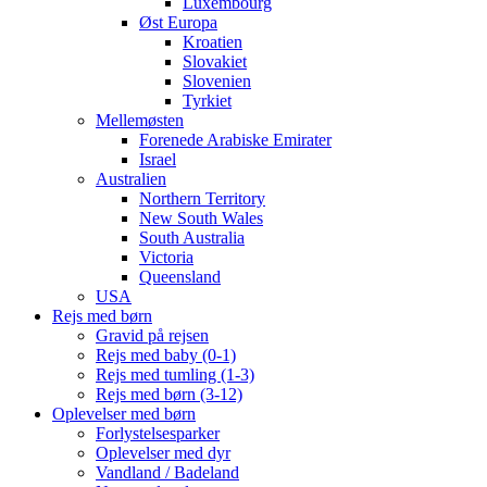
Luxembourg
Øst Europa
Kroatien
Slovakiet
Slovenien
Tyrkiet
Mellemøsten
Forenede Arabiske Emirater
Israel
Australien
Northern Territory
New South Wales
South Australia
Victoria
Queensland
USA
Rejs med børn
Gravid på rejsen
Rejs med baby (0-1)
Rejs med tumling (1-3)
Rejs med børn (3-12)
Oplevelser med børn
Forlystelsesparker
Oplevelser med dyr
Vandland / Badeland