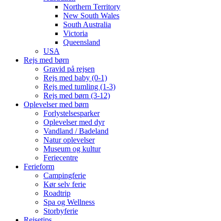
Northern Territory
New South Wales
South Australia
Victoria
Queensland
USA
Rejs med børn
Gravid på rejsen
Rejs med baby (0-1)
Rejs med tumling (1-3)
Rejs med børn (3-12)
Oplevelser med børn
Forlystelsesparker
Oplevelser med dyr
Vandland / Badeland
Natur oplevelser
Museum og kultur
Feriecentre
Ferieform
Campingferie
Kør selv ferie
Roadtrip
Spa og Wellness
Storbyferie
Rejsetips