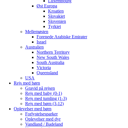
Luxembourg
Øst Europa
Kroatien
Slovakiet
Slovenien
Tyrkiet
Mellemøsten
Forenede Arabiske Emirater
Israel
Australien
Northern Territory
New South Wales
South Australia
Victoria
Queensland
USA
Rejs med børn
Gravid på rejsen
Rejs med baby (0-1)
Rejs med tumling (1-3)
Rejs med børn (3-12)
Oplevelser med børn
Forlystelsesparker
Oplevelser med dyr
Vandland / Badeland