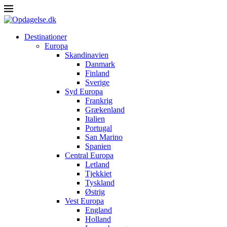
Destinationer
Europa
Skandinavien
Danmark
Finland
Sverige
Syd Europa
Frankrig
Grækenland
Italien
Portugal
San Marino
Spanien
Central Europa
Letland
Tjekkiet
Tyskland
Østrig
Vest Europa
England
Holland