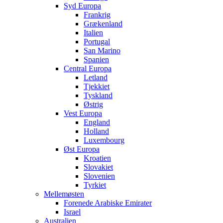
Syd Europa
Frankrig
Grækenland
Italien
Portugal
San Marino
Spanien
Central Europa
Letland
Tjekkiet
Tyskland
Østrig
Vest Europa
England
Holland
Luxembourg
Øst Europa
Kroatien
Slovakiet
Slovenien
Tyrkiet
Mellemøsten
Forenede Arabiske Emirater
Israel
Australien