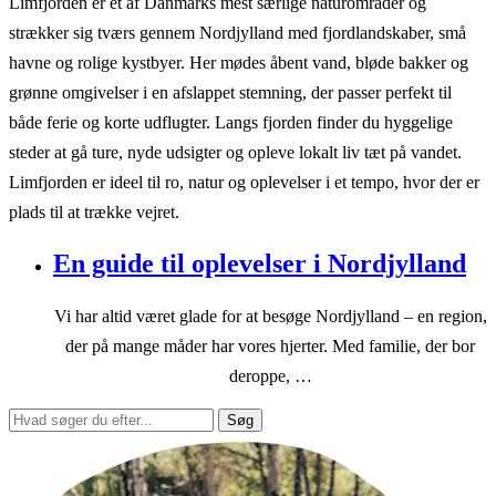
Limfjorden er et af Danmarks mest særlige naturområder og
strækker sig tværs gennem Nordjylland med fjordlandskaber, små
havne og rolige kystbyer. Her mødes åbent vand, bløde bakker og
grønne omgivelser i en afslappet stemning, der passer perfekt til
både ferie og korte udflugter. Langs fjorden finder du hyggelige
steder at gå ture, nyde udsigter og opleve lokalt liv tæt på vandet.
Limfjorden er ideel til ro, natur og oplevelser i et tempo, hvor der er
plads til at trække vejret.
En guide til oplevelser i Nordjylland
Vi har altid været glade for at besøge Nordjylland – en region,
der på mange måder har vores hjerter. Med familie, der bor
deroppe, …