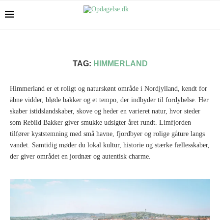
TAG:
HIMMERLAND
Himmerland er et roligt og naturskønt område i Nordjylland, kendt for
åbne vidder, bløde bakker og et tempo, der indbyder til fordybelse. Her
skaber istidslandskaber, skove og heder en varieret natur, hvor steder
som Rebild Bakker giver smukke udsigter året rundt. Limfjorden
tilfører kyststemning med små havne, fjordbyer og rolige gåture langs
vandet. Samtidig møder du lokal kultur, historie og stærke fællesskaber,
der giver området en jordnær og autentisk charme.