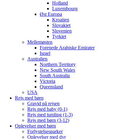
Holland
Luxembourg
Øst Europa
Kroatien
Slovakiet
Slovenien
Tyrkiet
Mellemøsten
Forenede Arabiske Emirater
Israel
Australien
Northern Territory
New South Wales
South Australia
Victoria
Queensland
USA
Rejs med børn
Gravid på rejsen
Rejs med baby (0-1)
Rejs med tumling (1-3)
Rejs med børn (3-12)
Oplevelser med børn
Forlystelsesparker
Oplevelser med dyr