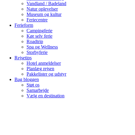
Vandland / Badeland
Natur oplevelser
Museum og kultur
Feriecentre
Ferieform
Campingferie
Kør selv ferie
Roadtrip
Spa og Wellness
Storbyferie
Rejsetips
Hotel anmeldelser
Planlæg rejsen
Pakkelister og udstyr
Bag bloggen
Støt os
Samarbejde
Vælg en destination