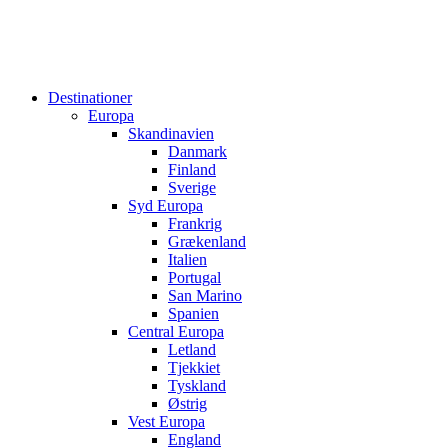
Destinationer
Europa
Skandinavien
Danmark
Finland
Sverige
Syd Europa
Frankrig
Grækenland
Italien
Portugal
San Marino
Spanien
Central Europa
Letland
Tjekkiet
Tyskland
Østrig
Vest Europa
England