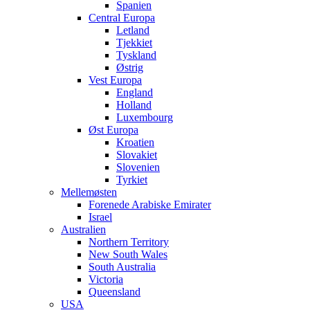
Spanien
Central Europa
Letland
Tjekkiet
Tyskland
Østrig
Vest Europa
England
Holland
Luxembourg
Øst Europa
Kroatien
Slovakiet
Slovenien
Tyrkiet
Mellemøsten
Forenede Arabiske Emirater
Israel
Australien
Northern Territory
New South Wales
South Australia
Victoria
Queensland
USA