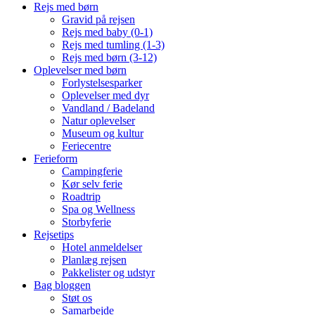
Rejs med børn
Gravid på rejsen
Rejs med baby (0-1)
Rejs med tumling (1-3)
Rejs med børn (3-12)
Oplevelser med børn
Forlystelsesparker
Oplevelser med dyr
Vandland / Badeland
Natur oplevelser
Museum og kultur
Feriecentre
Ferieform
Campingferie
Kør selv ferie
Roadtrip
Spa og Wellness
Storbyferie
Rejsetips
Hotel anmeldelser
Planlæg rejsen
Pakkelister og udstyr
Bag bloggen
Støt os
Samarbejde