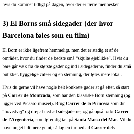
hvis du kommer tidligt på dagen, hvor der er færre mennesker.
3) El Borns små sidegader (der hvor
Barcelona føles som en film)
El Born er ikke ligefrem hemmeligt, men det er stadig et af de
områder, hvor du finder de bedste små “skjulte øjeblikke”. Hvis du
bare går væk fra de største gader og ind i sidegaderne, finder du små
butikker, hyggelige caféer og en stemning, der føles mere lokal.
Hvis du gerne vil have nogle helt konkrete gader at gå efter, så start
på
Carrer de Montcada
, som har den klassiske Born-stemning (og
ligger ved Picasso-museet). Brug
Carrer de la Princesa
som din
“hovedvej” og drej af ned ad sidegaderne, og gå også forbi
Carrer
de l’Argenteria
, som fører dig tæt på
Santa Maria del Mar
. Vil du
have noget lidt mere gemt, så tag en tur ned ad
Carrer dels