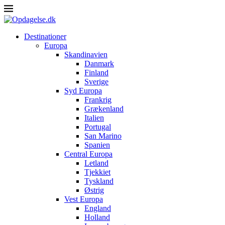
Destinationer
Europa
Skandinavien
Danmark
Finland
Sverige
Syd Europa
Frankrig
Grækenland
Italien
Portugal
San Marino
Spanien
Central Europa
Letland
Tjekkiet
Tyskland
Østrig
Vest Europa
England
Holland