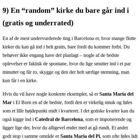
9) En “random” kirke du bare går ind i
(gratis og underrated)
En af de mest undervurderede ting i Barcelona er, hvor mange flotte
kirker du kan gå ind i helt gratis, bare fordi du kommer forbi. Du
behøver ikke engang have det planlagt – nogle af de bedste
oplevelser er faktisk de spontane, hvor du lige smutter ind i et par
minutter og får ro, skygge og den der helt særlige stemning, man
kun får i en kirke.
Hvis du vil have nogle konkrete eksempler, så er
Santa Maria del
Mar
i El Born en af de bedste, fordi den er virkelig smuk og føles
som et lille højdepunkt midt i kvarteret. I det gotiske kvarter kan du
også kigge ind i
Catedral de Barcelona
, som er imponerende og
ligger lige der, hvor du alligevel ender med at gå rundt. Et andet
godt stop i samme område er
Santa Maria del Pi
, som ofte føles lidt