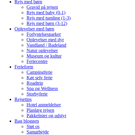
Rejs med børn
Gravid på rejsen
Rejs med baby (0-1)
Rejs med tumling (1-3)
Rejs med børn (3-12)
Oplevelser med børn
Forlystelsesparker
Oplevelser med dyr
Vandland / Badeland
Natur oplevelser
Museum og kultur
Feriecentre
Ferieform
Campingferie
Kør selv ferie
Roadtrip
Spa og Wellness
Storbyferie
Rejsetips
Hotel anmeldelser
Planlæg rejsen
Pakkelister og udstyr
Bag bloggen
Støt os
Samarbejde