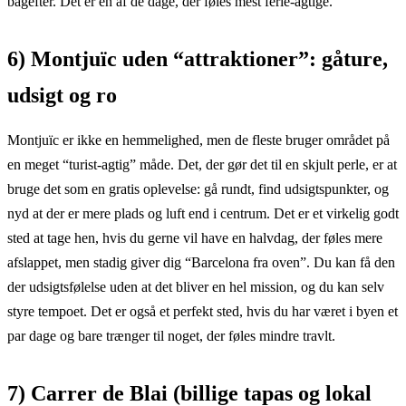
bagefter. Det er en af de dage, der føles mest ferie-agtige.
6) Montjuïc uden “attraktioner”: gåture,
udsigt og ro
Montjuïc er ikke en hemmelighed, men de fleste bruger området på
en meget “turist-agtig” måde. Det, der gør det til en skjult perle, er at
bruge det som en gratis oplevelse: gå rundt, find udsigtspunkter, og
nyd at der er mere plads og luft end i centrum. Det er et virkelig godt
sted at tage hen, hvis du gerne vil have en halvdag, der føles mere
afslappet, men stadig giver dig “Barcelona fra oven”. Du kan få den
der udsigtsfølelse uden at det bliver en hel mission, og du kan selv
styre tempoet. Det er også et perfekt sted, hvis du har været i byen et
par dage og bare trænger til noget, der føles mindre travlt.
7) Carrer de Blai (billige tapas og lokal