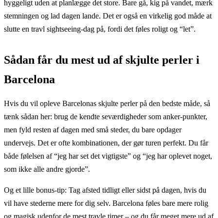
hyggeligt uden at planlægge det store. Bare gå, kig på vandet, mærk
stemningen og lad dagen lande. Det er også en virkelig god måde at
slutte en travl sightseeing-dag på, fordi det føles roligt og “let”.
Sådan får du mest ud af skjulte perler i
Barcelona
Hvis du vil opleve Barcelonas skjulte perler på den bedste måde, så
tænk sådan her: brug de kendte seværdigheder som anker-punkter,
men fyld resten af dagen med små steder, du bare opdager
undervejs. Det er ofte kombinationen, der gør turen perfekt. Du får
både følelsen af “jeg har set det vigtigste” og “jeg har oplevet noget,
som ikke alle andre gjorde”.
Og et lille bonus-tip: Tag afsted tidligt eller sidst på dagen, hvis du
vil have stederne mere for dig selv. Barcelona føles bare mere rolig
og magisk udenfor de mest travle timer – og du får meget mere ud af