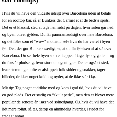
slår rooftops)
Hvis du vil have den vildeste udsigt over Barcelona uden at betale
for en rooftop-bar, så er Bunkers del Carmel et af de bedste spots.
Det er et klassisk sted at tage hen sidst på dagen, hvor solen går ned,
og byen bliver gylden. Du får panoramaudsigt over hele Barcelona,
og det føles som et “wow”-moment, selv hvis du har været i byen
før. Det, der gør Bunkers særligt, er, at du får følelsen af at stå
over
Barcelona. Du ser hele byen som et tæppe af tage, lys og gader – og
du forstår pludselig, hvor stor den egentlig er. Det er også et sted,
hvor stemningen ofte er afslappet: folk sidder og snakker, tager
billeder, drikker noget koldt og nyder, at de ikke står i kø.
Mit tip: Tag noget at drikke med og kom i god tid, hvis du vil have
en god plads. Det er stadig en “skjult perle”, men den er blevet mere
populær de seneste år, især ved solnedgang. Og hvis du vil have det
lidt mere roligt, så tag derop en almindelig hverdag i stedet for
fredag/lørdag.