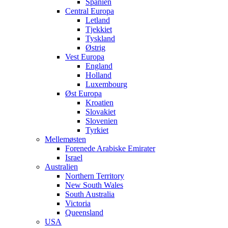
Spanien
Central Europa
Letland
Tjekkiet
Tyskland
Østrig
Vest Europa
England
Holland
Luxembourg
Øst Europa
Kroatien
Slovakiet
Slovenien
Tyrkiet
Mellemøsten
Forenede Arabiske Emirater
Israel
Australien
Northern Territory
New South Wales
South Australia
Victoria
Queensland
USA