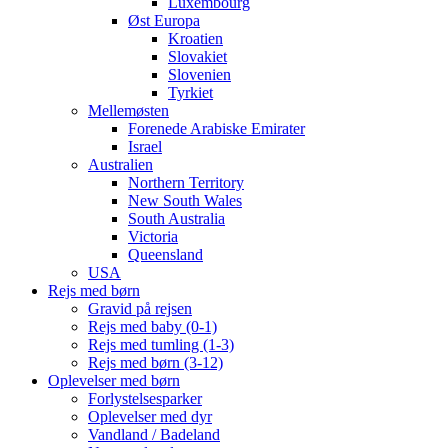
Luxembourg
Øst Europa
Kroatien
Slovakiet
Slovenien
Tyrkiet
Mellemøsten
Forenede Arabiske Emirater
Israel
Australien
Northern Territory
New South Wales
South Australia
Victoria
Queensland
USA
Rejs med børn
Gravid på rejsen
Rejs med baby (0-1)
Rejs med tumling (1-3)
Rejs med børn (3-12)
Oplevelser med børn
Forlystelsesparker
Oplevelser med dyr
Vandland / Badeland