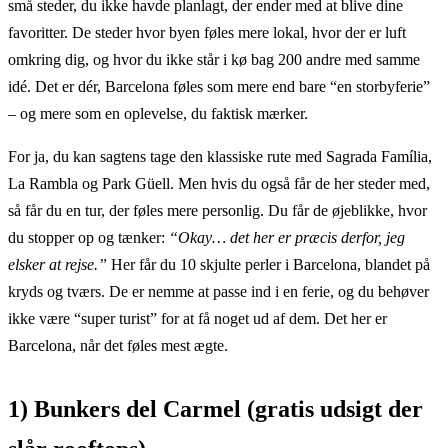
små steder, du ikke havde planlagt, der ender med at blive dine
favoritter. De steder hvor byen føles mere lokal, hvor der er luft
omkring dig, og hvor du ikke står i kø bag 200 andre med samme
idé. Det er dér, Barcelona føles som mere end bare “en storbyferie”
– og mere som en oplevelse, du faktisk mærker.
For ja, du kan sagtens tage den klassiske rute med Sagrada Família,
La Rambla og Park Güell. Men hvis du også får de her steder med,
så får du en tur, der føles mere personlig. Du får de øjeblikke, hvor
du stopper op og tænker:
“Okay… det her er præcis derfor, jeg
elsker at rejse.”
Her får du 10 skjulte perler i Barcelona, blandet på
kryds og tværs. De er nemme at passe ind i en ferie, og du behøver
ikke være “super turist” for at få noget ud af dem. Det her er
Barcelona, når det føles mest ægte.
1) Bunkers del Carmel (gratis udsigt der