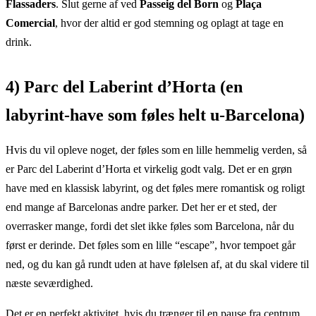
Flassaders
. Slut gerne af ved
Passeig del Born
og
Plaça
Comercial
, hvor der altid er god stemning og oplagt at tage en
drink.
4) Parc del Laberint d’Horta (en
labyrint-have som føles helt u-Barcelona)
Hvis du vil opleve noget, der føles som en lille hemmelig verden, så
er Parc del Laberint d’Horta et virkelig godt valg. Det er en grøn
have med en klassisk labyrint, og det føles mere romantisk og roligt
end mange af Barcelonas andre parker. Det her er et sted, der
overrasker mange, fordi det slet ikke føles som Barcelona, når du
først er derinde. Det føles som en lille “escape”, hvor tempoet går
ned, og du kan gå rundt uden at have følelsen af, at du skal videre til
næste seværdighed.
Det er en perfekt aktivitet, hvis du trænger til en pause fra centrum