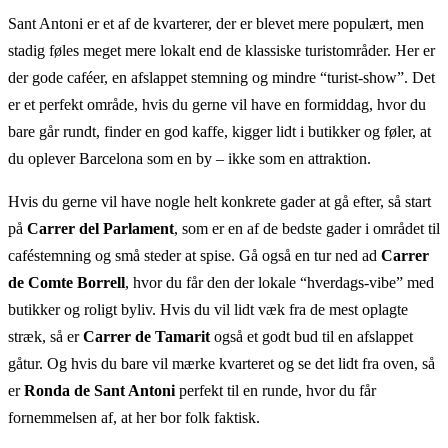
Sant Antoni er et af de kvarterer, der er blevet mere populært, men
stadig føles meget mere lokalt end de klassiske turistområder. Her er
der gode caféer, en afslappet stemning og mindre “turist-show”. Det
er et perfekt område, hvis du gerne vil have en formiddag, hvor du
bare går rundt, finder en god kaffe, kigger lidt i butikker og føler, at
du oplever Barcelona som en by – ikke som en attraktion.
Hvis du gerne vil have nogle helt konkrete gader at gå efter, så start
på
Carrer del Parlament
, som er en af de bedste gader i området til
caféstemning og små steder at spise. Gå også en tur ned ad
Carrer
de Comte Borrell
, hvor du får den der lokale “hverdags-vibe” med
butikker og roligt byliv. Hvis du vil lidt væk fra de mest oplagte
stræk, så er
Carrer de Tamarit
også et godt bud til en afslappet
gåtur. Og hvis du bare vil mærke kvarteret og se det lidt fra oven, så
er
Ronda de Sant Antoni
perfekt til en runde, hvor du får
fornemmelsen af, at her bor folk faktisk.