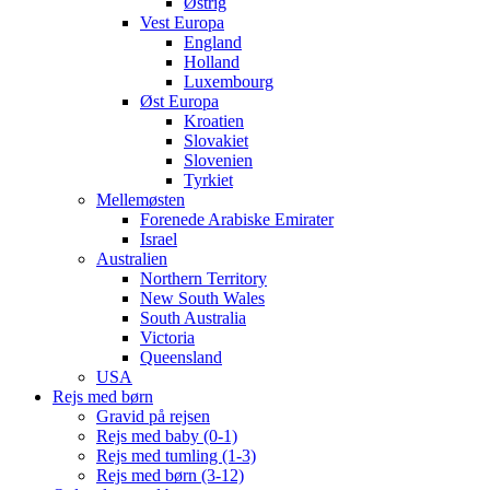
Østrig
Vest Europa
England
Holland
Luxembourg
Øst Europa
Kroatien
Slovakiet
Slovenien
Tyrkiet
Mellemøsten
Forenede Arabiske Emirater
Israel
Australien
Northern Territory
New South Wales
South Australia
Victoria
Queensland
USA
Rejs med børn
Gravid på rejsen
Rejs med baby (0-1)
Rejs med tumling (1-3)
Rejs med børn (3-12)