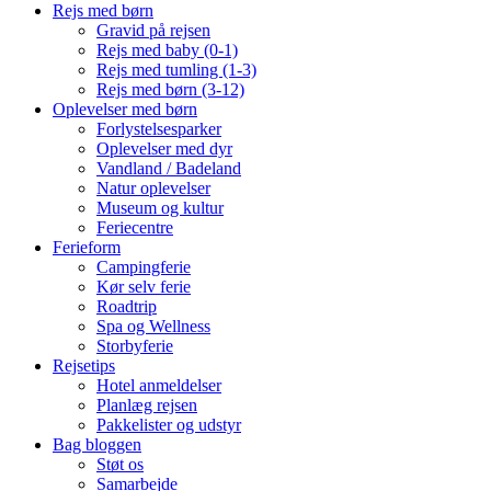
Rejs med børn
Gravid på rejsen
Rejs med baby (0-1)
Rejs med tumling (1-3)
Rejs med børn (3-12)
Oplevelser med børn
Forlystelsesparker
Oplevelser med dyr
Vandland / Badeland
Natur oplevelser
Museum og kultur
Feriecentre
Ferieform
Campingferie
Kør selv ferie
Roadtrip
Spa og Wellness
Storbyferie
Rejsetips
Hotel anmeldelser
Planlæg rejsen
Pakkelister og udstyr
Bag bloggen
Støt os
Samarbejde