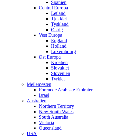
Spanien
Central Europa
Letland
Tjekkiet
Tyskland
Østrig
Vest Europa
England
Holland
Luxembourg
Øst Europa
Kroatien
Slovakiet
Slovenien
Tyrkiet
Mellemøsten
Forenede Arabiske Emirater
Israel
Australien
Northern Territory
New South Wales
South Australia
Victoria
Queensland
USA