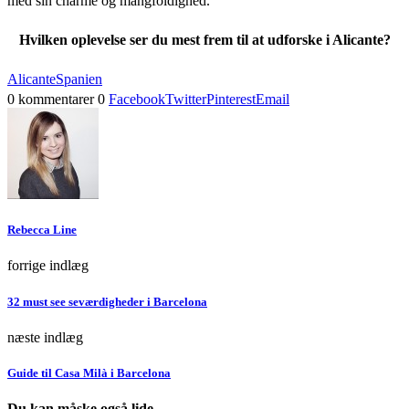
med sin charme og mangfoldighed.
Hvilken oplevelse ser du mest frem til at udforske i Alicante?
Alicante
Spanien
0 kommentarer
0
Facebook
Twitter
Pinterest
Email
Rebecca Line
forrige indlæg
32 must see seværdigheder i Barcelona
næste indlæg
Guide til Casa Milà i Barcelona
Du kan måske også lide