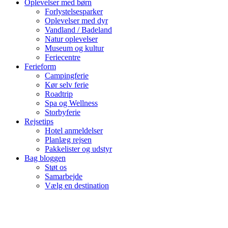
Oplevelser med børn
Forlystelsesparker
Oplevelser med dyr
Vandland / Badeland
Natur oplevelser
Museum og kultur
Feriecentre
Ferieform
Campingferie
Kør selv ferie
Roadtrip
Spa og Wellness
Storbyferie
Rejsetips
Hotel anmeldelser
Planlæg rejsen
Pakkelister og udstyr
Bag bloggen
Støt os
Samarbejde
Vælg en destination