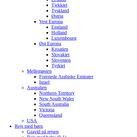
Tjekkiet
Tyskland
Østrig
Vest Europa
England
Holland
Luxembourg
Øst Europa
Kroatien
Slovakiet
Slovenien
Tyrkiet
Mellemøsten
Forenede Arabiske Emirater
Israel
Australien
Northern Territory
New South Wales
South Australia
Victoria
Queensland
USA
Rejs med børn
Gravid på rejsen