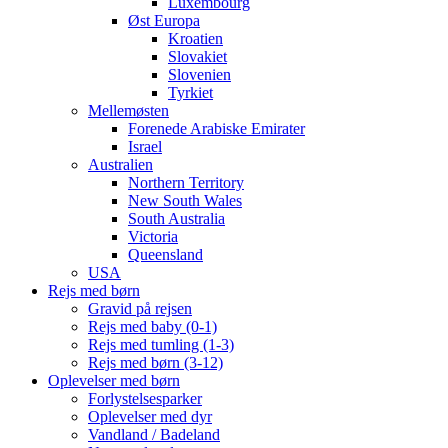
Luxembourg
Øst Europa
Kroatien
Slovakiet
Slovenien
Tyrkiet
Mellemøsten
Forenede Arabiske Emirater
Israel
Australien
Northern Territory
New South Wales
South Australia
Victoria
Queensland
USA
Rejs med børn
Gravid på rejsen
Rejs med baby (0-1)
Rejs med tumling (1-3)
Rejs med børn (3-12)
Oplevelser med børn
Forlystelsesparker
Oplevelser med dyr
Vandland / Badeland