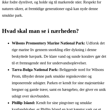
ikke fodre dyrelivet, og holde sig til markerede stier. Respekt for
naturen sikrer, at fremtidige generationer også kan nyde denne
smukke park.
Hvad skal man se i nærheden?
Wilsons Promontory Marine National Park:
Udforsk det
rige marine liv gennem snorkling eller dykning i denne
beskyttede havpark. De klare vand og sunde koralrev gør det
til et fremragende sted for undervandsoplevelser.
Tarra-Bulga National Park:
Beliggende nord for Wilsons
Prom, tilbyder denne park smukke regnskovstier og
imponerende udsigter. Parken er kendt for sine majestætiske
bregner og gamle træer, samt en hængebro, der giver en unik
udsigt over skovbunden.
Phillip Island:
Kendt for sine pingviner og smukke
kystlandskaber, er Phillip Island en kort køretur væk og et