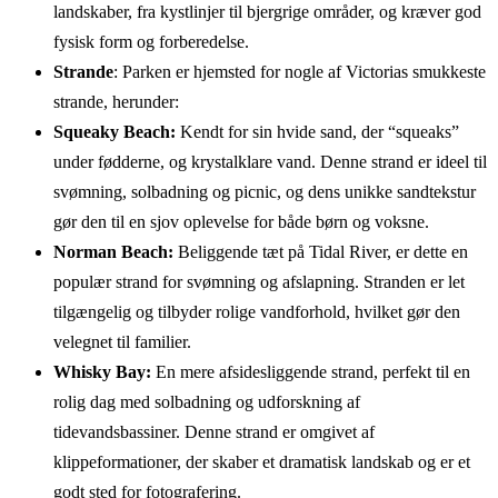
landskaber, fra kystlinjer til bjergrige områder, og kræver god
fysisk form og forberedelse.
Strande
: Parken er hjemsted for nogle af Victorias smukkeste
strande, herunder:
Squeaky Beach:
Kendt for sin hvide sand, der “squeaks”
under fødderne, og krystalklare vand. Denne strand er ideel til
svømning, solbadning og picnic, og dens unikke sandtekstur
gør den til en sjov oplevelse for både børn og voksne.
Norman Beach:
Beliggende tæt på Tidal River, er dette en
populær strand for svømning og afslapning. Stranden er let
tilgængelig og tilbyder rolige vandforhold, hvilket gør den
velegnet til familier.
Whisky Bay:
En mere afsidesliggende strand, perfekt til en
rolig dag med solbadning og udforskning af
tidevandsbassiner. Denne strand er omgivet af
klippeformationer, der skaber et dramatisk landskab og er et
godt sted for fotografering.