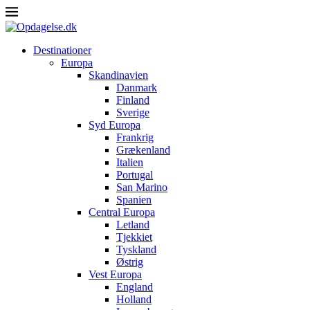
Destinationer
Europa
Skandinavien
Danmark
Finland
Sverige
Syd Europa
Frankrig
Grækenland
Italien
Portugal
San Marino
Spanien
Central Europa
Letland
Tjekkiet
Tyskland
Østrig
Vest Europa
England
Holland