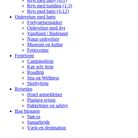
Rejs med baby (0-1)
Rejs med tumling (1-3)
Rejs med børn (3-12)
Oplevelser med børn
Forlystelsesparker
Oplevelser med dyr
Vandland / Badeland
Natur oplevelser
Museum og kultur
Feriecentre
Ferieform
Campingferie
Kør selv ferie
Roadtrip
Spa og Wellness
Storbyferie
Rejsetips
Hotel anmeldelser
Planlæg rejsen
Pakkelister og udstyr
Bag bloggen
Støt os
Samarbejde
Vælg en destination