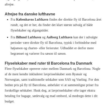
afrejse.
Afrejse fra danske lufthavne
Fra
Københavns Lufthavn
findes der direkte fly til Barcelona året
rundt, og det er her, du finder det klart største udvalg af både
flyselskaber og afgangstider.
Fra
Billund Lufthavn
og
Aalborg Lufthavn
kan der i udvalgte
perioder være direkte fly til Barcelona, typisk i forbindelse med
højsæson og charter- eller ferieruter. Udbuddet er derfor mere
begrænset og varierer fra sæson til sæson.
Flyselskaber med ruter til Barcelona fra Danmark
Flere flyselskaber opererer ruter mellem Danmark og Barcelona. Nogle
af de mest kendte inkluderer lavprisselskaber som Ryanair og
Norwegian, samt traditionelle selskaber som SAS og Vueling. For den
bedste pris på fly til Barcelona, anbefaler vi at sammenligne priser fra
forskellige selskaber. Husk dog, at lavprisselskaber ofte tager ekstra
betaling for bagage, sædevalg og mad ombord, så medregn dette i dit
budget.