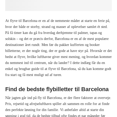
At flyve til Barcelona er en af de nemmeste måder at starte en ferie på,
hvor der både er storby, strand og masser af oplevelser samlet ét sted.
På få timer kan du gå fra hverdag derhjemme til palmer, tapas og
solskin – og det er præcis derfor, Barcelona er en af de mest populære
destinationer året rundt. Men før du pakker kufferten og booker
billetterne, er der nogle ting, der er gode at have styr på. Hvornår er det
bedst at flyve, hvilke lufthavne giver mest mening, og hvordan kommer
du nemmest ind til centrum, når du lander? I dette indlæg får du en
enkel og brugbar guide til at flyve til Barcelona, så du kan komme godt
fra start og få mest muligt ud af turen.
Find de bedste flybilletter til Barcelona
Når jagten går ind på fly til Barcelona, er der flere faktorer at overveje.
Pris, rejsetid og afrejselufthavn spiller alt sammen en rolle for at finde
den perfekte løsning for din familie. Vi anbefaler altid at starte din
søgning i god tid, da de bedste tilbud ofte findes et par måneder før