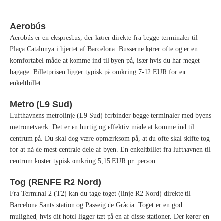
Aerobús
Aerobús er en ekspresbus, der kører direkte fra begge terminaler til
Plaça Catalunya i hjertet af Barcelona. Busserne kører ofte og er en
komfortabel måde at komme ind til byen på, især hvis du har meget
bagage. Billetprisen ligger typisk på omkring 7-12 EUR for en
enkeltbillet.
Metro (L9 Sud)
Lufthavnens metrolinje (L9 Sud) forbinder begge terminaler med byens
metronetværk. Det er en hurtig og effektiv måde at komme ind til
centrum på. Du skal dog være opmærksom på, at du ofte skal skifte tog
for at nå de mest centrale dele af byen. En enkeltbillet fra lufthavnen til
centrum koster typisk omkring 5,15 EUR pr. person.
Tog (RENFE R2 Nord)
Fra Terminal 2 (T2) kan du tage toget (linje R2 Nord) direkte til
Barcelona Sants station og Passeig de Gràcia. Toget er en god
mulighed, hvis dit hotel ligger tæt på en af disse stationer. Der kører en