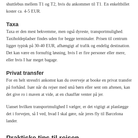
shuttlebus mellem T1 og T2, hvis du ankommer til T1. En enkeltbillet
koster ca. 4-5 EUR.
Taxa
Taxa er den mest bekvemme, men også dyreste, transportmulighed.
Taxiholdepladser findes uden for begge terminaler. Prisen til centrum
ligger typisk på 30-40 EUR, afhængigt af trafik og endelig destination.
Det kan være en fornuftig løsning, hvis I er fire personer eller mere,
eller hvis I har meget bagage.
Privat transfer
For en helt stressfri ankomst kan du overveje at booke en privat transfer
på forhånd. Især når du rejser med små børn eller sent om aftenen, kan
det give ro i maven at vide, at en chauffør venter på jer.
Uanset hvilken transportmulighed I vælger, er det vigtigt at planlægge
det i forvejen, så I ved, hvad I skal gøre, når jeres fly til Barcelona
lander.
Praktiske tips til rejsen