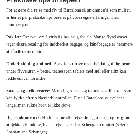
For at gøre din rejse med fly til Barcelona så gnidningsfri som muligt,
er her et par praktiske tips baseret på vores egne erfaringer med
familierejser:
Pak let:
Overvej, om I virkelig har brug for alt. Mange flyselskaber
tager ekstra betaling for indchecket bagage, og håndbagage er nemmere
at håndtere med børn.
Underholdning ombord:
Sørg for at have underholdning til børnene
under flyveturen – bøger, tegnesager, tablets med spil eller film kan
redde enhver forældre.
Snacks og drikkevarer:
Medbring snacks og tomme vandflasker, som
kan fyldes efter sikkerhedskontrollen. Fly til Barcelona er sjældent
lange, men sultne børn er ikke sjove.
Rejsedokumenter:
Husk pas for alle rejsende, også børn, og sørg for
at tjekke visumkrav, hvis I rejser uden for Schengen-området (selvom
Spanien er i Schengen).