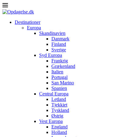
Destinationer
Europa
Skandinavien
Danmark
Finland
Sverige
Syd Europa
Frankrig
Grækenland
Italien
Portugal
San Marino
Spanien
Central Europa
Letland
Tjekkiet
Tyskland
Østrig
Vest Europa
England
Holland