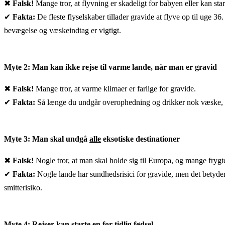
✖
Falsk!
Mange tror, at flyvning er skadeligt for babyen eller kan start
✔
Fakta:
De fleste flyselskaber tillader gravide at flyve op til uge
bevægelse og væskeindtag er vigtigt.
Myte 2: Man kan ikke rejse til varme lande, når man er gravid
✖
Falsk!
Mange tror, at varme klimaer er farlige for gravide.
✔
Fakta:
Så længe du undgår overophedning og drikker nok væske, er
Myte 3: Man skal undgå
alle
eksotiske destinationer
✖
Falsk!
Nogle tror, at man skal holde sig til Europa, og mange fryg
✔
Fakta:
Nogle lande har sundhedsrisici for gravide, men det betyder
smitterisiko.
Myte 4: Rejser kan starte en for tidlig fødsel