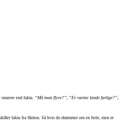
 snarere end fakta.
“Må man flyve?”
,
“Er varme lande farlige?”
,
killer fakta fra fiktion. Så hvis du drømmer om en ferie, men er