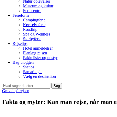
Natur oplevelser
Museum og kultur
Feriecentre
Ferieform
Campingferie
Kør selv ferie
Roadtrip
Spa og Wellness
Storbyferie
Rejsetips
Hotel anmeldelser
Planlæg rejsen
Pakkelister og udstyr
Bag bloggen
Støt os
Samarbejde
Vælg en destination
Søg
Gravid på rejsen
Fakta og myter: Kan man rejse, når man e