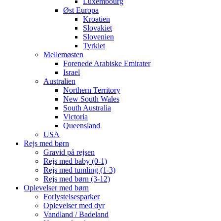
Luxembourg
Øst Europa
Kroatien
Slovakiet
Slovenien
Tyrkiet
Mellemøsten
Forenede Arabiske Emirater
Israel
Australien
Northern Territory
New South Wales
South Australia
Victoria
Queensland
USA
Rejs med børn
Gravid på rejsen
Rejs med baby (0-1)
Rejs med tumling (1-3)
Rejs med børn (3-12)
Oplevelser med børn
Forlystelsesparker
Oplevelser med dyr
Vandland / Badeland