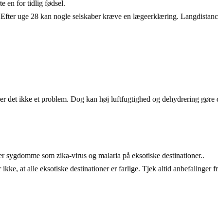
e en for tidlig fødsel.
 36. Efter uge 28 kan nogle selskaber kræve en lægeerklæring. Langdista
 det ikke et problem. Dog kan høj luftfugtighed og dehydrering gøre d
ter sygdomme som zika-virus og malaria på eksotiske destinationer..
 ikke, at
alle
eksotiske destinationer er farlige. Tjek altid anbefaling