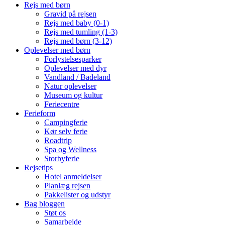
Rejs med børn
Gravid på rejsen
Rejs med baby (0-1)
Rejs med tumling (1-3)
Rejs med børn (3-12)
Oplevelser med børn
Forlystelsesparker
Oplevelser med dyr
Vandland / Badeland
Natur oplevelser
Museum og kultur
Feriecentre
Ferieform
Campingferie
Kør selv ferie
Roadtrip
Spa og Wellness
Storbyferie
Rejsetips
Hotel anmeldelser
Planlæg rejsen
Pakkelister og udstyr
Bag bloggen
Støt os
Samarbejde