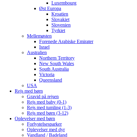
Luxembourg
Øst Europa
Kroatien
Slovakiet
Slovenien
Tyrkiet
Mellemøsten
Forenede Arabiske Emirater
Israel
Australien
Northern Territory
New South Wales
South Australia
Victoria
Queensland
USA
Rejs med børn
Gravid på rejsen
Rejs med baby (0-1)
Rejs med tumling (1-3)
Rejs med børn (3-12)
Oplevelser med børn
Forlystelsesparker
Oplevelser med dyr
Vandland / Badeland