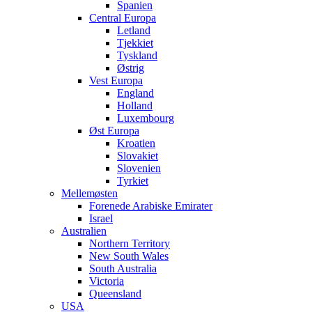
Spanien
Central Europa
Letland
Tjekkiet
Tyskland
Østrig
Vest Europa
England
Holland
Luxembourg
Øst Europa
Kroatien
Slovakiet
Slovenien
Tyrkiet
Mellemøsten
Forenede Arabiske Emirater
Israel
Australien
Northern Territory
New South Wales
South Australia
Victoria
Queensland
USA