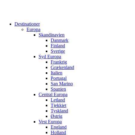
Destinationer
Europa
Skandinavien
Danmark
Finland
Sverige
Syd Europa
Frankrig
Grækenland
Italien
Portugal
San Marino
Spanien
Central Europa
Letland
Tjekkiet
Tyskland
Østrig
Vest Europa
England
Holland