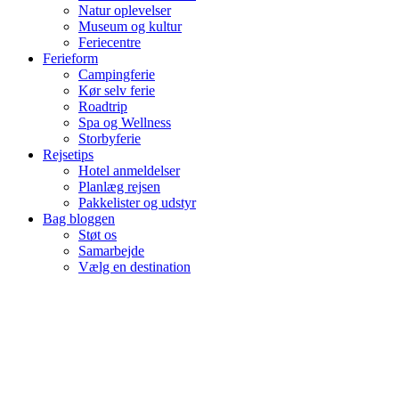
Natur oplevelser
Museum og kultur
Feriecentre
Ferieform
Campingferie
Kør selv ferie
Roadtrip
Spa og Wellness
Storbyferie
Rejsetips
Hotel anmeldelser
Planlæg rejsen
Pakkelister og udstyr
Bag bloggen
Støt os
Samarbejde
Vælg en destination