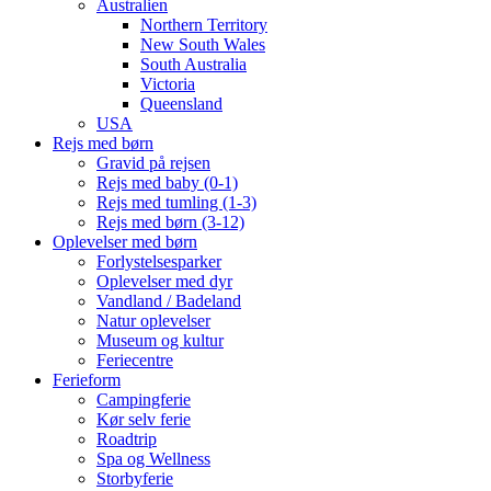
Australien
Northern Territory
New South Wales
South Australia
Victoria
Queensland
USA
Rejs med børn
Gravid på rejsen
Rejs med baby (0-1)
Rejs med tumling (1-3)
Rejs med børn (3-12)
Oplevelser med børn
Forlystelsesparker
Oplevelser med dyr
Vandland / Badeland
Natur oplevelser
Museum og kultur
Feriecentre
Ferieform
Campingferie
Kør selv ferie
Roadtrip
Spa og Wellness
Storbyferie