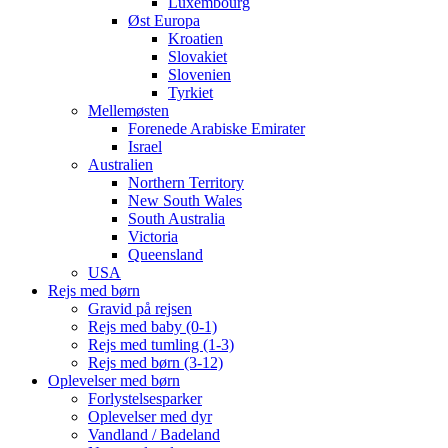
Luxembourg
Øst Europa
Kroatien
Slovakiet
Slovenien
Tyrkiet
Mellemøsten
Forenede Arabiske Emirater
Israel
Australien
Northern Territory
New South Wales
South Australia
Victoria
Queensland
USA
Rejs med børn
Gravid på rejsen
Rejs med baby (0-1)
Rejs med tumling (1-3)
Rejs med børn (3-12)
Oplevelser med børn
Forlystelsesparker
Oplevelser med dyr
Vandland / Badeland