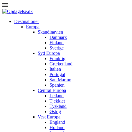
Destinationer
Europa
Skandinavien
Danmark
Finland
Sverige
Syd Europa
Frankrig
Grækenland
Italien
Portugal
San Marino
Spanien
Central Europa
Letland
Tjekkiet
Tyskland
Østrig
Vest Europa
England
Holland