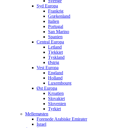
Sverige
Syd Europa
Frankrig
Grækenland
Italien
Portugal
San Marino
Spanien
Central Europa
Letland
Tjekkiet
Tyskland
Østrig
Vest Europa
England
Holland
Luxembourg
Øst Europa
Kroatien
Slovakiet
Slovenien
Tyrkiet
Mellemøsten
Forenede Arabiske Emirater
Israel