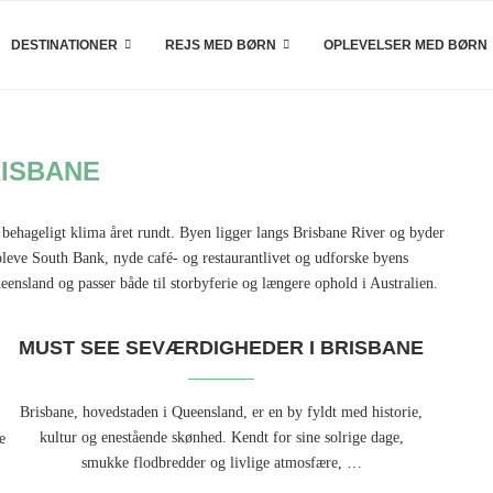
DESTINATIONER
REJS MED BØRN
OPLEVELSER MED BØRN
ISBANE
behageligt klima året rundt. Byen ligger langs Brisbane River og byder
pleve South Bank, nyde café- og restaurantlivet og udforske byens
eensland og passer både til storbyferie og længere ophold i Australien.
MUST SEE SEVÆRDIGHEDER I BRISBANE
Brisbane, hovedstaden i Queensland, er en by fyldt med historie,
kultur og enestående skønhed. Kendt for sine solrige dage,
e
smukke flodbredder og livlige atmosfære, …