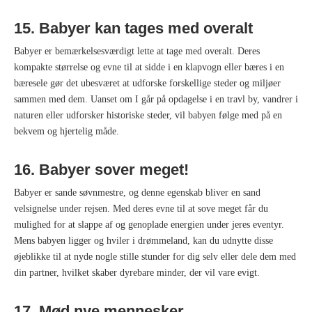
15. Babyer kan tages med overalt
Babyer er bemærkelsesværdigt lette at tage med overalt. Deres
kompakte størrelse og evne til at sidde i en klapvogn eller bæres i en
bæresele gør det ubesværet at udforske forskellige steder og miljøer
sammen med dem. Uanset om I går på opdagelse i en travl by, vandrer i
naturen eller udforsker historiske steder, vil babyen følge med på en
bekvem og hjertelig måde.
16. Babyer sover meget!
Babyer er sande søvnmestre, og denne egenskab bliver en sand
velsignelse under rejsen. Med deres evne til at sove meget får du
mulighed for at slappe af og genoplade energien under jeres eventyr.
Mens babyen ligger og hviler i drømmeland, kan du udnytte disse
øjeblikke til at nyde nogle stille stunder for dig selv eller dele dem med
din partner, hvilket skaber dyrebare minder, der vil vare evigt.
17. Mød nye mennesker