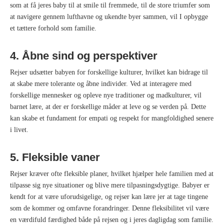
som at få jeres baby til at smile til fremmede, til de store triumfer som
at navigere gennem lufthavne og ukendte byer sammen, vil I opbygge
et tættere forhold som familie.
4. Åbne sind og perspektiver
Rejser udsætter babyen for forskellige kulturer, hvilket kan bidrage til
at skabe mere tolerante og åbne individer. Ved at interagere med
forskellige mennesker og opleve nye traditioner og madkulturer, vil
barnet lære, at der er forskellige måder at leve og se verden på. Dette
kan skabe et fundament for empati og respekt for mangfoldighed senere
i livet.
5. Fleksible vaner
Rejser kræver ofte fleksible planer, hvilket hjælper hele familien med at
tilpasse sig nye situationer og blive mere tilpasningsdygtige. Babyer er
kendt for at være uforudsigelige, og rejser kan lære jer at tage tingene
som de kommer og omfavne forandringer. Denne fleksibilitet vil være
en værdifuld færdighed både på rejsen og i jeres dagligdag som familie.