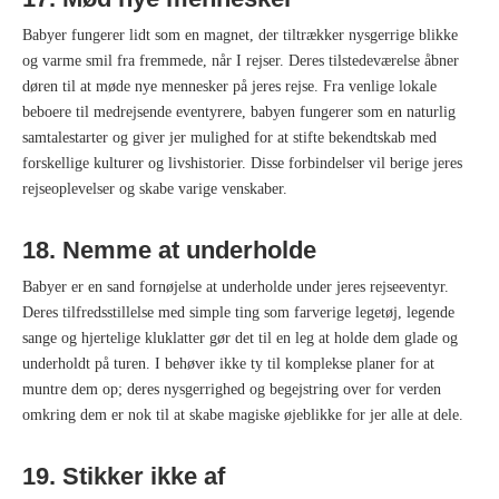
Babyer fungerer lidt som en magnet, der tiltrækker nysgerrige blikke
og varme smil fra fremmede, når I rejser. Deres tilstedeværelse åbner
døren til at møde nye mennesker på jeres rejse. Fra venlige lokale
beboere til medrejsende eventyrere, babyen fungerer som en naturlig
samtalestarter og giver jer mulighed for at stifte bekendtskab med
forskellige kulturer og livshistorier. Disse forbindelser vil berige jeres
rejseoplevelser og skabe varige venskaber.
18. Nemme at underholde
Babyer er en sand fornøjelse at underholde under jeres rejseeventyr.
Deres tilfredsstillelse med simple ting som farverige legetøj, legende
sange og hjertelige kluklatter gør det til en leg at holde dem glade og
underholdt på turen. I behøver ikke ty til komplekse planer for at
muntre dem op; deres nysgerrighed og begejstring over for verden
omkring dem er nok til at skabe magiske øjeblikke for jer alle at dele.
19. Stikker ikke af