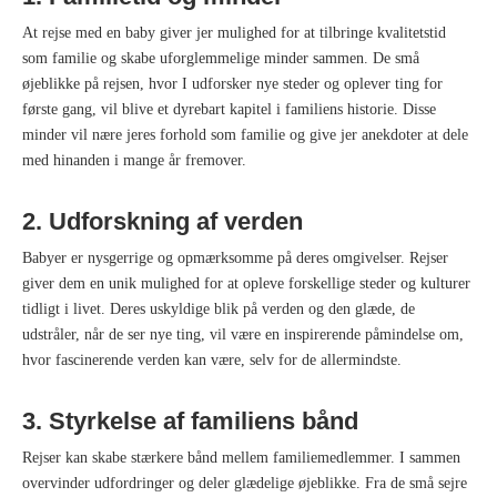
At rejse med en baby giver jer mulighed for at tilbringe kvalitetstid
som familie og skabe uforglemmelige minder sammen. De små
øjeblikke på rejsen, hvor I udforsker nye steder og oplever ting for
første gang, vil blive et dyrebart kapitel i familiens historie. Disse
minder vil nære jeres forhold som familie og give jer anekdoter at dele
med hinanden i mange år fremover.
2. Udforskning af verden
Babyer er nysgerrige og opmærksomme på deres omgivelser. Rejser
giver dem en unik mulighed for at opleve forskellige steder og kulturer
tidligt i livet. Deres uskyldige blik på verden og den glæde, de
udstråler, når de ser nye ting, vil være en inspirerende påmindelse om,
hvor fascinerende verden kan være, selv for de allermindste.
3. Styrkelse af familiens bånd
Rejser kan skabe stærkere bånd mellem familiemedlemmer. I sammen
overvinder udfordringer og deler glædelige øjeblikke. Fra de små sejre