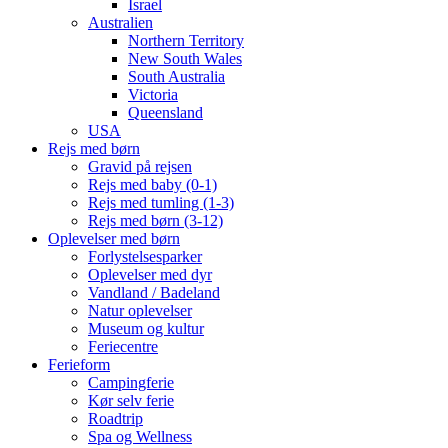
Israel
Australien
Northern Territory
New South Wales
South Australia
Victoria
Queensland
USA
Rejs med børn
Gravid på rejsen
Rejs med baby (0-1)
Rejs med tumling (1-3)
Rejs med børn (3-12)
Oplevelser med børn
Forlystelsesparker
Oplevelser med dyr
Vandland / Badeland
Natur oplevelser
Museum og kultur
Feriecentre
Ferieform
Campingferie
Kør selv ferie
Roadtrip
Spa og Wellness