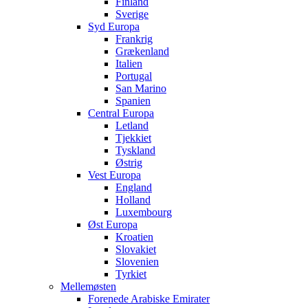
Finland
Sverige
Syd Europa
Frankrig
Grækenland
Italien
Portugal
San Marino
Spanien
Central Europa
Letland
Tjekkiet
Tyskland
Østrig
Vest Europa
England
Holland
Luxembourg
Øst Europa
Kroatien
Slovakiet
Slovenien
Tyrkiet
Mellemøsten
Forenede Arabiske Emirater