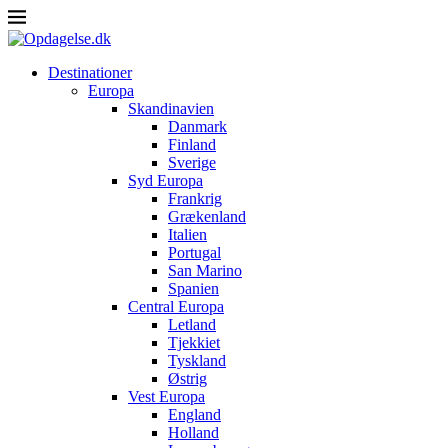
Destinationer
Europa
Skandinavien
Danmark
Finland
Sverige
Syd Europa
Frankrig
Grækenland
Italien
Portugal
San Marino
Spanien
Central Europa
Letland
Tjekkiet
Tyskland
Østrig
Vest Europa
England
Holland