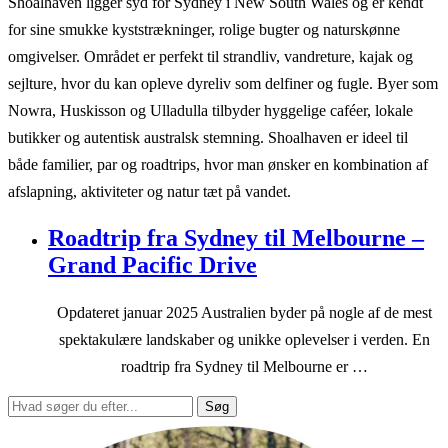
Shoalhaven ligger syd for Sydney i New South Wales og er kendt
for sine smukke kyststrækninger, rolige bugter og naturskønne
omgivelser. Området er perfekt til strandliv, vandreture, kajak og
sejlture, hvor du kan opleve dyreliv som delfiner og fugle. Byer som
Nowra, Huskisson og Ulladulla tilbyder hyggelige caféer, lokale
butikker og autentisk australsk stemning. Shoalhaven er ideel til
både familier, par og roadtrips, hvor man ønsker en kombination af
afslapning, aktiviteter og natur tæt på vandet.
Roadtrip fra Sydney til Melbourne –
Grand Pacific Drive
Opdateret januar 2025 Australien byder på nogle af de mest
spektakulære landskaber og unikke oplevelser i verden. En
roadtrip fra Sydney til Melbourne er …