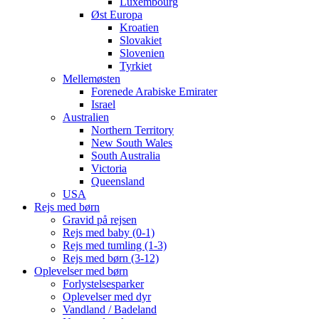
Luxembourg
Øst Europa
Kroatien
Slovakiet
Slovenien
Tyrkiet
Mellemøsten
Forenede Arabiske Emirater
Israel
Australien
Northern Territory
New South Wales
South Australia
Victoria
Queensland
USA
Rejs med børn
Gravid på rejsen
Rejs med baby (0-1)
Rejs med tumling (1-3)
Rejs med børn (3-12)
Oplevelser med børn
Forlystelsesparker
Oplevelser med dyr
Vandland / Badeland