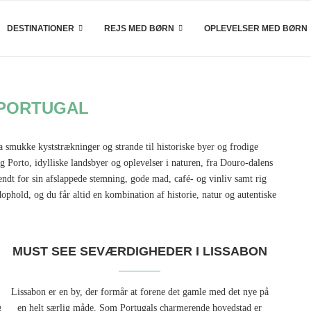
DESTINATIONER
REJS MED BØRN
OPLEVELSER MED BØRN
PORTUGAL
 smukke kyststrækninger og strande til historiske byer og frodige
Porto, idylliske landsbyer og oplevelser i naturen, fra Douro-dalens
endt for sin afslappede stemning, gode mad, café- og vinliv samt rig
ndophold, og du får altid en kombination af historie, natur og autentiske
MUST SEE SEVÆRDIGHEDER I LISSABON
Lissabon er en by, der formår at forene det gamle med det nye på
g
en helt særlig måde. Som Portugals charmerende hovedstad er