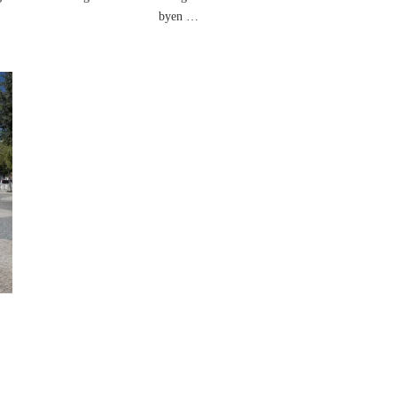
byen …
e