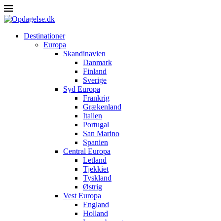
Destinationer
Europa
Skandinavien
Danmark
Finland
Sverige
Syd Europa
Frankrig
Grækenland
Italien
Portugal
San Marino
Spanien
Central Europa
Letland
Tjekkiet
Tyskland
Østrig
Vest Europa
England
Holland