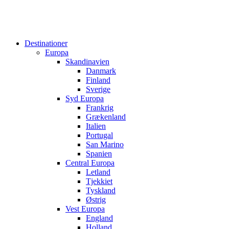
Destinationer
Europa
Skandinavien
Danmark
Finland
Sverige
Syd Europa
Frankrig
Grækenland
Italien
Portugal
San Marino
Spanien
Central Europa
Letland
Tjekkiet
Tyskland
Østrig
Vest Europa
England
Holland