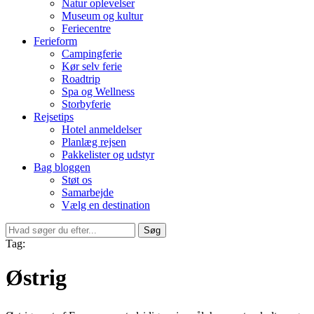
Natur oplevelser
Museum og kultur
Feriecentre
Ferieform
Campingferie
Kør selv ferie
Roadtrip
Spa og Wellness
Storbyferie
Rejsetips
Hotel anmeldelser
Planlæg rejsen
Pakkelister og udstyr
Bag bloggen
Støt os
Samarbejde
Vælg en destination
Søg
Tag:
Østrig