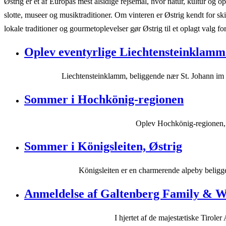
Østrig er et af Europas mest alsidige rejsemål, hvor natur, kultur og
slotte, museer og musiktraditioner. Om vinteren er Østrig kendt for s
lokale traditioner og gourmetoplevelser gør Østrig til et oplagt valg fo
Oplev eventyrlige Liechtensteinklamm
Liechtensteinklamm, beliggende nær St. Johann im P
Sommer i Hochkönig-regionen
Oplev Hochkönig-regionen, en
Sommer i Königsleiten, Østrig
Königsleiten er en charmerende alpeby beligge
Anmeldelse af Galtenberg Family & We
I hjertet af de majestætiske Tirole