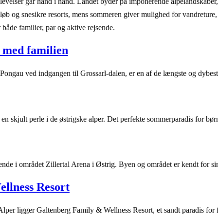
 oplevelser går hånd i hånd. Landet byder på imponerende alpelandskabe
kiløb og snesikre resorts, mens sommeren giver mulighed for vandreture
r både familier, par og aktive rejsende.
 med familien
ongau ved indgangen til Grossarl-dalen, er en af de længste og dybes
 skjult perle i de østrigske alper. Det perfekte sommerparadis for bør
nde i området Zillertal Arena i Østrig. Byen og området er kendt for s
llness Resort
r Alper ligger Galtenberg Family & Wellness Resort, et sandt paradis for