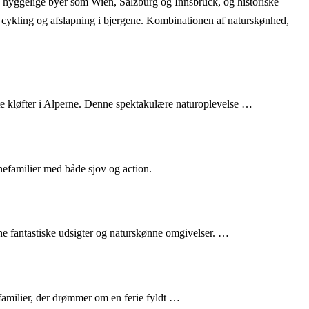
r, hyggelige byer som Wien, Salzburg og Innsbruck, og historiske
, cykling og afslapning i bjergene. Kombinationen af naturskønhed,
te kløfter i Alperne. Denne spektakulære naturoplevelse …
nefamilier med både sjov og action.
ine fantastiske udsigter og naturskønne omgivelser. …
 familier, der drømmer om en ferie fyldt …