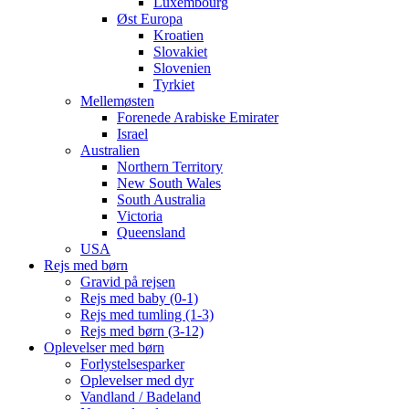
Luxembourg
Øst Europa
Kroatien
Slovakiet
Slovenien
Tyrkiet
Mellemøsten
Forenede Arabiske Emirater
Israel
Australien
Northern Territory
New South Wales
South Australia
Victoria
Queensland
USA
Rejs med børn
Gravid på rejsen
Rejs med baby (0-1)
Rejs med tumling (1-3)
Rejs med børn (3-12)
Oplevelser med børn
Forlystelsesparker
Oplevelser med dyr
Vandland / Badeland