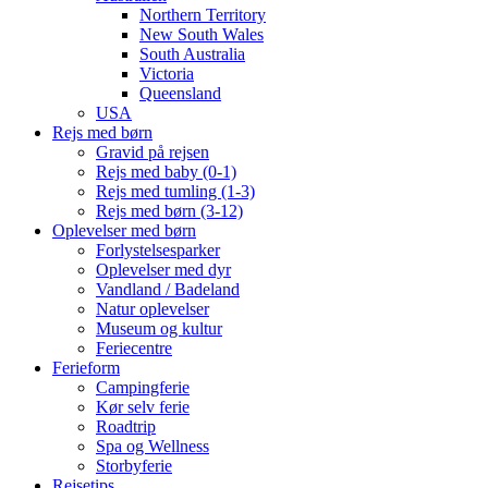
Northern Territory
New South Wales
South Australia
Victoria
Queensland
USA
Rejs med børn
Gravid på rejsen
Rejs med baby (0-1)
Rejs med tumling (1-3)
Rejs med børn (3-12)
Oplevelser med børn
Forlystelsesparker
Oplevelser med dyr
Vandland / Badeland
Natur oplevelser
Museum og kultur
Feriecentre
Ferieform
Campingferie
Kør selv ferie
Roadtrip
Spa og Wellness
Storbyferie
Rejsetips