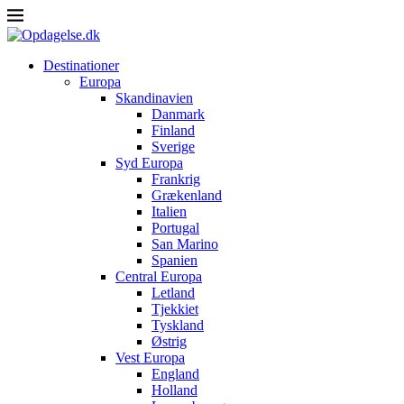
Destinationer
Europa
Skandinavien
Danmark
Finland
Sverige
Syd Europa
Frankrig
Grækenland
Italien
Portugal
San Marino
Spanien
Central Europa
Letland
Tjekkiet
Tyskland
Østrig
Vest Europa
England
Holland