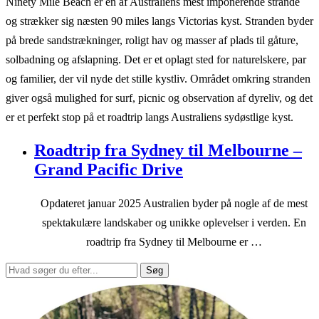
Ninety Mile Beach er en af Australiens mest imponerende strande
og strækker sig næsten 90 miles langs Victorias kyst. Stranden byder
på brede sandstrækninger, roligt hav og masser af plads til gåture,
solbadning og afslapning. Det er et oplagt sted for naturelskere, par
og familier, der vil nyde det stille kystliv. Området omkring stranden
giver også mulighed for surf, picnic og observation af dyreliv, og det
er et perfekt stop på et roadtrip langs Australiens sydøstlige kyst.
Roadtrip fra Sydney til Melbourne –
Grand Pacific Drive
Opdateret januar 2025 Australien byder på nogle af de mest
spektakulære landskaber og unikke oplevelser i verden. En
roadtrip fra Sydney til Melbourne er …