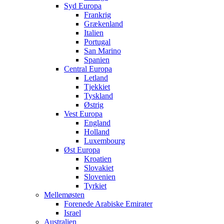
Syd Europa
Frankrig
Grækenland
Italien
Portugal
San Marino
Spanien
Central Europa
Letland
Tjekkiet
Tyskland
Østrig
Vest Europa
England
Holland
Luxembourg
Øst Europa
Kroatien
Slovakiet
Slovenien
Tyrkiet
Mellemøsten
Forenede Arabiske Emirater
Israel
Australien