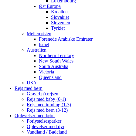
Luxembourg
Øst Europa
Kroatien
Slovakiet
Slovenien
Tyrkiet
Mellemøsten
Forenede Arabiske Emirater
Israel
Australien
Northern Territory
New South Wales
South Australia
Victoria
Queensland
USA
Rejs med børn
Gravid på rejsen
Rejs med baby (0-1)
Rejs med tumling (1-3)
Rejs med børn (3-12)
Oplevelser med børn
Forlystelsesparker
Oplevelser med dyr
Vandland / Badeland