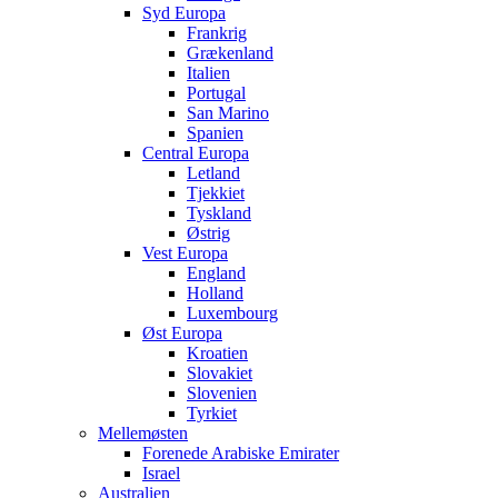
Syd Europa
Frankrig
Grækenland
Italien
Portugal
San Marino
Spanien
Central Europa
Letland
Tjekkiet
Tyskland
Østrig
Vest Europa
England
Holland
Luxembourg
Øst Europa
Kroatien
Slovakiet
Slovenien
Tyrkiet
Mellemøsten
Forenede Arabiske Emirater
Israel
Australien