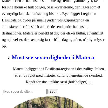
Matera er en af Italiens mest unikke og stemningsfulde byer, kendt
for sine ikoniske huleboliger, Sassi-kvartererne, der ligger som et
eventyrligt landskab af sten og historie. Byen ligger i regionen
Basilicata og byder på smalle gader, udsigtspunkter og en
atmosfære, der føles helt anderledes end andre italienske
destinationer. Matera er perfekt til dig, der elsker kultur, autenticitet
og oplevelser, der sætter sig fast – både dag og aften, når byen lyser
op.
Must see seværdigheder i Matera
Matera, beliggende i Basilicata-regionen i det sydlige Italien,
er en by fyldt med historie, kultur og enestående skønhed.
Kendt for sine unikke sassi (huleboliger) …