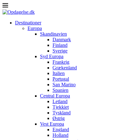
Destinationer
Europa
Skandinavien
Danmark
Finland
Sverige
Syd Europa
Frankrig
Grækenland
Italien
Portugal
San Marino
Spanien
Central Europa
Letland
Tjekkiet
Tyskland
Østrig
Vest Europa
England
Holland