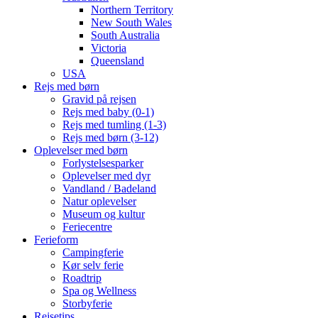
Northern Territory
New South Wales
South Australia
Victoria
Queensland
USA
Rejs med børn
Gravid på rejsen
Rejs med baby (0-1)
Rejs med tumling (1-3)
Rejs med børn (3-12)
Oplevelser med børn
Forlystelsesparker
Oplevelser med dyr
Vandland / Badeland
Natur oplevelser
Museum og kultur
Feriecentre
Ferieform
Campingferie
Kør selv ferie
Roadtrip
Spa og Wellness
Storbyferie
Rejsetips