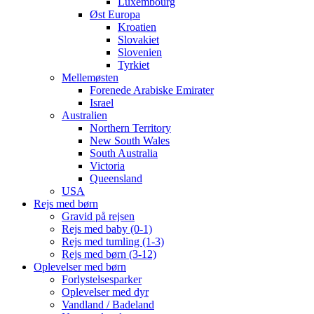
Luxembourg
Øst Europa
Kroatien
Slovakiet
Slovenien
Tyrkiet
Mellemøsten
Forenede Arabiske Emirater
Israel
Australien
Northern Territory
New South Wales
South Australia
Victoria
Queensland
USA
Rejs med børn
Gravid på rejsen
Rejs med baby (0-1)
Rejs med tumling (1-3)
Rejs med børn (3-12)
Oplevelser med børn
Forlystelsesparker
Oplevelser med dyr
Vandland / Badeland