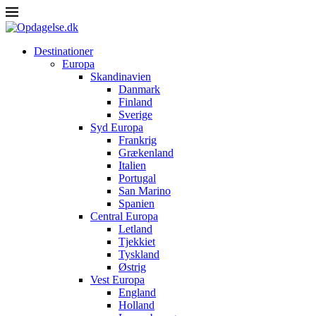
Destinationer
Europa
Skandinavien
Danmark
Finland
Sverige
Syd Europa
Frankrig
Grækenland
Italien
Portugal
San Marino
Spanien
Central Europa
Letland
Tjekkiet
Tyskland
Østrig
Vest Europa
England
Holland