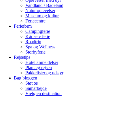
Oplevelser med dyr
Vandland / Badeland
Natur oplevelser
Museum og kultur
Feriecentre
Ferieform
Campingferie
Kør selv ferie
Roadtrip
Spa og Wellness
Storbyferie
Rejsetips
Hotel anmeldelser
Planlæg rejsen
Pakkelister og udstyr
Bag bloggen
Støt os
Samarbejde
Vælg en destination