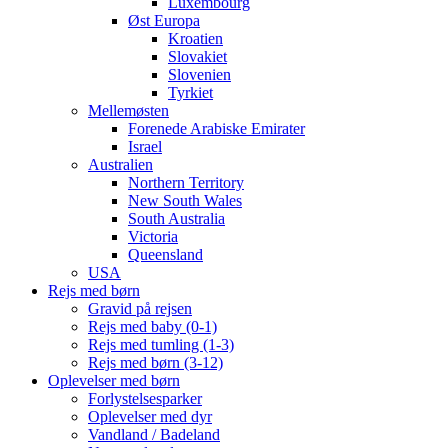
Luxembourg
Øst Europa
Kroatien
Slovakiet
Slovenien
Tyrkiet
Mellemøsten
Forenede Arabiske Emirater
Israel
Australien
Northern Territory
New South Wales
South Australia
Victoria
Queensland
USA
Rejs med børn
Gravid på rejsen
Rejs med baby (0-1)
Rejs med tumling (1-3)
Rejs med børn (3-12)
Oplevelser med børn
Forlystelsesparker
Oplevelser med dyr
Vandland / Badeland