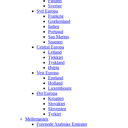
Finland
Sverige
Syd Europa
Frankrig
Grækenland
Italien
Portugal
San Marino
Spanien
Central Europa
Letland
Tjekkiet
Tyskland
Østrig
Vest Europa
England
Holland
Luxembourg
Øst Europa
Kroatien
Slovakiet
Slovenien
Tyrkiet
Mellemøsten
Forenede Arabiske Emirater