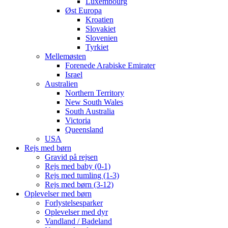
Luxembourg
Øst Europa
Kroatien
Slovakiet
Slovenien
Tyrkiet
Mellemøsten
Forenede Arabiske Emirater
Israel
Australien
Northern Territory
New South Wales
South Australia
Victoria
Queensland
USA
Rejs med børn
Gravid på rejsen
Rejs med baby (0-1)
Rejs med tumling (1-3)
Rejs med børn (3-12)
Oplevelser med børn
Forlystelsesparker
Oplevelser med dyr
Vandland / Badeland