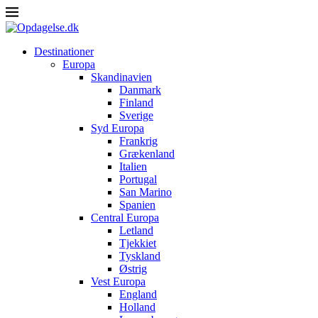
Destinationer
Europa
Skandinavien
Danmark
Finland
Sverige
Syd Europa
Frankrig
Grækenland
Italien
Portugal
San Marino
Spanien
Central Europa
Letland
Tjekkiet
Tyskland
Østrig
Vest Europa
England
Holland