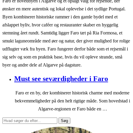
Faro er hovedbyen i Algarve og et oplagt valg for rejsende, der
ønsker en mere autentisk og lokal oplevelse i det sydlige Portugal.
Byen kombinerer historiske rammer i den gamle bydel med et
afslappet byliv, hvor caféer og restauranter skaber en hyggelig
stemning året rundt. Samtidig ligger Faro tæt på Ria Formosa, et
smukt laguneområde med øer og natur, der giver mulighed for rolige
udflugter væk fra byen. Faro fungerer derfor både som et rejsemål i
sig selv og som en praktisk base, hvis du vil opleve strande, små
byer og andre dele af Algarve på dagsture.
Must see seværdigheder i Faro
Faro er en by, der kombinerer historisk charme med moderne
bekvemmeligheder på den helt rigtige måde. Som hovedstad i
Algarve-regionen er Faro både en …