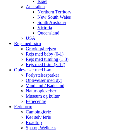
Israel
Australien
Northern Territory
New South Wales
South Australia
Victoria
Queensland
USA
Rejs med børn
Gravid på rejsen
Rejs med baby (0-1)
Rejs med tumling (1-3)
Rejs med børn (3-12)
Oplevelser med børn
Forlystelsesparker
Oplevelser med dyr
Vandland / Badeland
Natur oplevelser
Museum og kultur
Feriecentre
Ferieform
Campingferie
Kør selv ferie
Roadtrip
Spa og Wellness