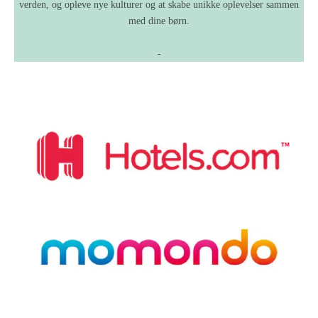
verden, og opleve nye kulturer og at skabe unikke oplevelser sammen
med dine børn.
-