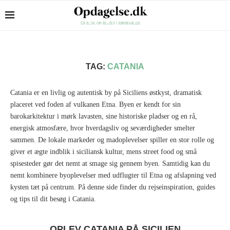
TAG:
CATANIA
Catania er en livlig og autentisk by på Siciliens østkyst, dramatisk
placeret ved foden af vulkanen Etna. Byen er kendt for sin
barokarkitektur i mørk lavasten, sine historiske pladser og en rå,
energisk atmosfære, hvor hverdagsliv og seværdigheder smelter
sammen. De lokale markeder og madoplevelser spiller en stor rolle og
giver et ægte indblik i siciliansk kultur, mens street food og små
spisesteder gør det nemt at smage sig gennem byen. Samtidig kan du
nemt kombinere byoplevelser med udflugter til Etna og afslapning ved
kysten tæt på centrum. På denne side finder du rejseinspiration, guides
og tips til dit besøg i Catania.
OPLEV CATANIA PÅ SICILIEN